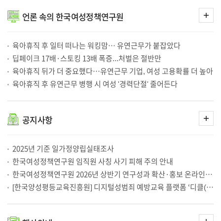
「인구전략기본법」 전환 계기로, 인구정책에 성평등 원칙 반영해야
2026-07-13
더
성평등 기반 인구정책 모색…여성정책연구원, 양성평등정책포럼 개최
2026-07-13
언론
속의 한국여성정책연구원
보
'굴착기로 협박하는 전 연인'…교제 폭력 증가에 요원한 안전이별
2026-07-13
기
'굴착기로 협박하는 전 연인'…교제폭력 증가에 요원한 안전이별
2026-07-12
김종숙 원장, 「OECD 고위급 양성평등 국제포럼」 패널 참여
2026-07-10
육아휴직 후 일터 떠나는 워킹맘… 유연근무가 붙잡았다
[단독] 유튜버 추적에 수갑 찬 성매수남들…‘함정신고’ 위험성 논란
2026-07-10
“HPV 남성 무료 접종 동의 94.7%”… 접종률은 23.3%에 그쳐
2026-07-10
딥페이크 17배·스토킹 13배 폭증...처벌은 절반만
‘경력단절 여성’이 7년 뒤 돌아오면…임금 20% 줄고, 시간제 4배 늘었다
2026-07-10
육아휴직 뒤가 더 중요했다…유연근무 기업, 여성 고용확률 더 높아
아동성착취물 수십건 판매했는데…법원은 집행유예·검찰은 항소포기
2026-07-09
2030세대 HPV 접종 완료율 23%…미접종 이유 1위 "비싸서"
2026-07-09
육아휴직 후 유연근무 병행 시 여성 '경력단절' 줄어든다
HPV(사람유두종바이러스) 예방접종, 2030세대 건강권 관점에서 확대 논의 필요
2026-07-09
광역단체장 선거서 '女 후보' 부재…유권자 55%
2026-07-08
유권자 절반 “지방선거서 여성 후보 없어 투표 못해”
2026-07-08
광역단체장 선거서 '女 후보' 부재…유권자 55% "없어서 투표 못해"
2026-07-08
더
공지
사항
보
유권자 55.3%, “여성 후보 부재” 이유로 여성 선택 못 해
2026-07-08
기
이주민가족 증가하지만, 사회통합을 위한 제도 기반은 부재해
2026-07-07
이주민 가족 188만 명…“제도적으로 이주민 가족 품어야”
2026-07-07
여성폭력 피해자 주거지원, 쉼터·보호시설 중심에서 ‘독립주거’로 확대해야
2026-07-06
2025년 기준 일가정양립실태조사
여성폭력 피해자 주거지원, 쉼터·보호시설 중심에서 독립주거 확대 필요
2026-07-06
한국여성정책연구원 임직원 사칭 사기 피해 주의 안내
남녀관리자, 직급 오를수록 승진 격차 커져
2026-07-03
[제144차 양성평등정책포럼] 인구구조 변화 대응을 위한 새로운 패러다임, 성평등 인구정책의 모색
2026-07-03
한국여성정책연구원 2026년 상반기 연구성과 확산·홍보 온라인 고객만족도조사
35~54세 여성이 일하면 GDP 최대 2112조 원 늘어난다
2026-07-03
[한국양성평등교육진흥원] 디지털성범죄 예방교육 플랫폼 ‘디클(Dicle)’ 운영 안내
대학 인권센터, 양성평등 사업 추진 어려움 1순위는 전담인력 부족 65.9%
2026-07-03
인구감소시대, 성평등 추진 기반 갖춘 지역에서 여성 고용·지역 정착 효과 더 커
2026-07-03
대학인권센터 인력 평균 2.93명…겸직 비율 높아 전문성 우려
2026-07-03
남성 육아휴직? 알고는 있지만…中企 근로자 10명중 8명 “실제 사용 어려워”
2026-07-02
더