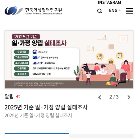
메뉴바로가기
본문바로가기
INSTAGRAM
한
ENG
검
전
국
색
체
메
여
뉴
성
정
책
연
구
원
Korean
Women's
알림
2 / 3
Development
2025년 기준 일·가정 양립 실태조사
Institute
2025년 기준 일·가정 양립 실태조사