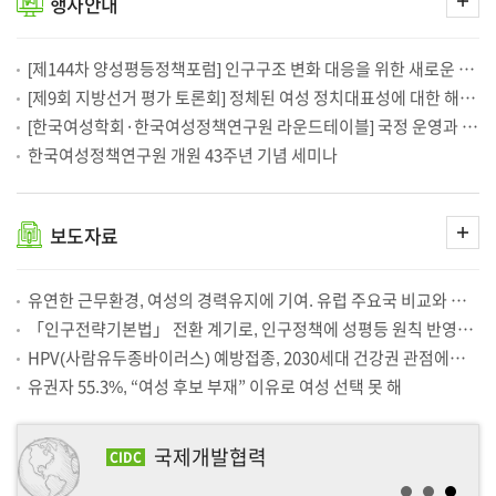
행사
안내
中企 근로자 10명중 6명 “육아휴직·단축근무 모두 쓴 적 없어”
2026-07-02
보
기
中企 근로자 10명중 6명 “육아휴직·단축근무 모두 쓴 적 없어”
2026-07-02
中企 근로자 10명중 6명 “육아휴직·단축근무 모두 쓴 적 없어”
2026-07-02
中企 근로자 10명중 6명 “육아휴직·단축근무 모두 쓴 적 없어”
2026-07-02
[제144차 양성평등정책포럼] 인구구조 변화 대응을 위한 새로운 패러다임, 성평등 인구정책의 모색
생산인구 감소 대응, 여성 고용 확대가 중요한 전략
2026-07-02
[제9회 지방선거 평가 토론회] 정체된 여성 정치대표성에 대한 해법은 무엇인가?
제9회 전국동시지방선거 평가 토론회
2026-07-01
영국, 사회주택법 개정을 통한 가정폭력 피해자 주거 안정 확보 추진
2026-06-30
[한국여성학회·한국여성정책연구원 라운드테이블] 국정 운영과 성평등-정책 조정과 거버넌스 재설계를 위한 성찰
한국여성의정·한국여성정책연구원, 「제9회 전국동시지방선거 평가 토론회」개최
2026-06-30
한국여성정책연구원 개원 43주년 기념 세미나
여성과 아동을 위한 주거 지원과 사회적 가치
2026-06-30
스웨덴의 국가 성평등 전략과 성폭력·성매매 대응 방안
2026-06-30
스페인, 임신중지 권리 보장하는 헌법개정안 추진
2026-06-30
여성정책 해외통신 2026년 6월호(2026. 6. 1 - 6. 30)
2026-06-30
더
성착취 피해아동·청소년, 법적 지위 변화에 맞춰 사법 판단·지원체계 정비 필요
2026-06-30
보도
자료
보
중소사업체 근로자의 일생활균형 실태와 정책방향
2026-06-30
기
한국여성정책연구원 2026년 상반기 연구성과 확산·홍보 온라인 고객만족도조사
2026-06-30
디지털 돌봄기술, 돌봄 인력의 부담 줄이는 방향으로 도입해야
2026-06-29
유연한 근무환경, 여성의 경력유지에 기여. 유럽 주요국 비교와 국내 분석에서 ‘육아휴직 이후 유연근무’ 중요성 확인
[한국양성평등교육진흥원] 디지털성범죄 예방교육 플랫폼 ‘디클(Dicle)’ 운영 안내
2026-06-26
[제9회 지방선거 평가 토론회] 정체된 여성 정치대표성에 대한 해법은 무엇인가?
2026-06-25
「인구전략기본법」 전환 계기로, 인구정책에 성평등 원칙 반영해야
남녀관리자, 직급 오를수록 승진 격차 커져. 여성은 하위 관리직 비중 높고, 남성은 상위직·승진 비율 높아
2026-06-25
HPV(사람유두종바이러스) 예방접종, 2030세대 건강권 관점에서 확대 논의 필요
딥페이크·혐오표현 확산 막으려면, 성인지적 관점 반영한 인공지능 설계 필요
2026-06-23
가족은 달라졌는데...가족정책도 바뀌어야. 사회적 고립·관계 단절, 개인 문제 아닌 정책 과제로
2026-06-22
유권자 55.3%, “여성 후보 부재” 이유로 여성 선택 못 해
한국여성정책연구원, 성평등가족부와 고용평등공시제의 성공적인 추진을 위한 업무협약 체결
2026-06-19
여성폭력 통합 실태조사 추진의 필요성과 과제
2026-06-19
영국, 여성·남성 임금 공개하자 격차 19% 줄었다… 한국도 고용평등공시제 도입 서둘러야
2026-06-18
국제개발협력
내년부터 기업 성별 임금격차 공시한다는데…핵심은 ‘개선’
2026-06-18
CIDC
"'OO녀' 그만"…여성폭력 보도 권고기준 5대 원칙 공개(종합)
2026-06-18
정말 '묻지마' 범죄가 맞을까…가려지는 여성 살해 [취재파일]
2026-06-18