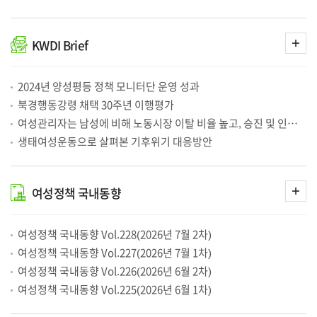
여성 육아휴직 쓰면 월급 7.7%↓…2년차까지 감소 지속
2026-08-03
딥페이크 17배·스토킹 13배 폭증...처벌은 절반만
2026-08-03
육아휴직 후 유연근무 병행 시 여성 '경력단절' 줄어든다
2026-08-03
여성 교사 3명 중 2명인데, 교장은 여전히 소수…교육계 ‘유리천장’ 지속
2026-08-03
더
KWDI
Brief
보
여성정책 해외통신 2026년 7월호(2026. 7. 1 - 7. 31)
2026-07-31
기
2026년 상반기 연구성과 확산홍보 온라인 고객만족도조사 주요 결과
2026-07-31
글로벌 구조 전환 속 양성평등 국제협력 기반 구축과 향후 과제
2026-07-31
여성정책 국내동향 Vol.228(2026년 7월 2차)
2026-07-31
2024년 양성평등 정책 모니터단 운영 성과
아동 성착취물, 플랫폼에 ‘안전 책임’ 물어야[기고/정연주]
2026-07-31
북경행동강령 채택 30주년 이행평가
이혼·별거 경험자 절반 '이별 폭력' 겪었다…여성 29%는 스토킹 피해
2026-07-30
이별 경험 여성 10명 중 3명은 스토킹 피해…남성의 '1.5배'
2026-07-30
여성관리자는 남성에 비해 노동시장 이탈 비율 높고, 승진 및 인사고과 차별 인식 높아
오스트리아 육아휴직 사용 및 제도 현황
2026-07-30
생태여성운동으로 살펴본 기후위기 대응방안
영국 국방부, 여성 군인을 위한 고강도 훈련 지침서 발간
2026-07-30
스웨덴의 유럽연합 임금 투명성 지침 (EU Pay Transparency Directive) 이행 지연 실태
2026-07-30
‘이 순간만 참으면’…늘어난 가정폭력 무대응, 구조적 문제 개선해야
2026-07-30
"애도 없는데 지금 결정하라고?" 신혼부부 당황…혼인신고서 질문 뭐길래
2026-07-28
더
여성정책
국내동향
[벼랑끝노인] ①초고령층 절반이 빈곤…'가난한노후'에 갇힌 한국
2026-07-27
보
기
"여성 지원자 없어 못 뽑는다고?…고용평등공시제가 해법 될 것"
2026-07-22
국가전략기술 분야 여성 인력 확대를 통한 혁신 생태계 구축 방안
2026-07-20
「인구전략기본법」 전환 계기로, 인구정책에 성평등 원칙 반영해야
2026-07-17
여성정책 국내동향 Vol.228(2026년 7월 2차)
제144차 양성평등정책포럼 개최
2026-07-15
여성정책 국내동향 Vol.227(2026년 7월 1차)
영상정보처리기기 운영관리방침 (개정일자 : 2024
2026-07-15
년 08월 28일)
여성정책 국내동향 Vol.226(2026년 6월 2차)
여성정책 국내동향 Vol.227(2026년 7월 1차)
2026-07-15
고용평등공시제 공동기획단 발족식 개최
2026-07-15
여성정책 국내동향 Vol.225(2026년 6월 1차)
성평등부 '고용평등공시제 공동기획단' 업무 착수…현판식 개최
2026-07-14
'고용평등공시제' 공동기획단 출범…중장기 로드맵 마련
2026-07-14