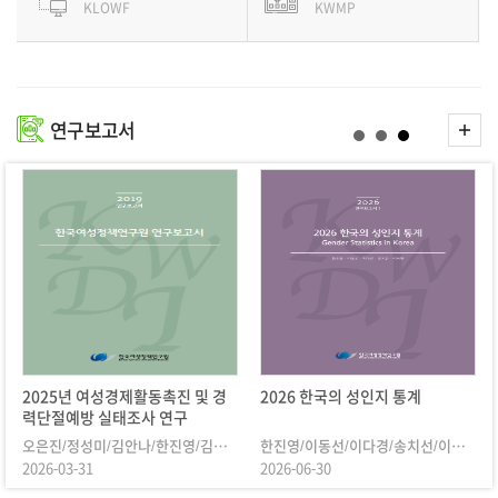
KLOWF
KWMP
더
연구보고서
보
기
2025년 여성경제활동촉진 및 경
2026 한국의 성인지 통계
력단절예방 실태조사 연구
오은진/정성미/김안나/한진영/김효경
한진영/이동선/이다경/송치선/이서현
2026-03-31
2026-06-30