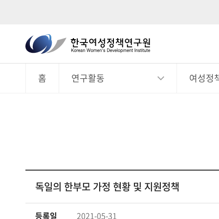
한
국
전
체
여
메
뉴
홈
연구활동
여성정
성
정
책
연
구
원
Korean
Women's
독일의 한부모 가정 현황 및 지원정책
Development
Institute
등록일
2021-05-31