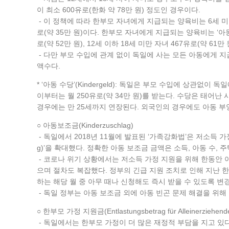
이 최소 600유로(한화 약 78만 원) 정도인 경우이다.
- 이 정책에 따라 한부모 자녀에게 지급되는 양육비는 6세 미만 자녀
로(약 35만 원)이다. 한부모 자녀에게 지급되는 양육비는 ‘아동
로(약 52만 원), 12세 이하 18세 미만 자녀 467유로(약 61만
- 다만 부모 수입에 관계 없이 독일에 사는 모든 아동에게 지
액수다.
* ‘아동 수당’(Kindergeld): 독일은 부모 수입에 상관없이
이부터는 월 250유로(약 34만 원)를 받는다. 수당은 태어
경우에는 만 25세까지 연장된다. 외국인의 경우에도 아동 부
○ 아동보조금(Kinderzuschlag)
- 독일에서 2018년 11월에 발표된 ‘가족강화법’은 저소득 가
g)’을 확대했다. 정확한 아동 보조금 금액은 소득, 아동 수, 
- 코로나 위기 상황에서는 저소득 가정 지원을 위해 한동안 
으며 절차도 복잡했다. 정부의 긴급 지원 조치로 인해 지난 
하는 해당 월 중 아무 때나 신청해도 즉시 받을 수 있도록 변
- 독일 정부는 아동 보조금 외에 아동 빈곤 문제 해결을 위해 
○ 한부모 가정 지원금(Entlastungsbetrag für Alleinerziehend
- 독일에서는 한부모 가정이 더 많은 재정적 부담을 지고 있다