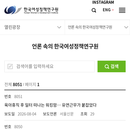
메뉴바로가기
본문바로가기
INSTAGRAM
한
ENG
검
전
국
색
체
메
여
열린광장
뉴
언론 속의 한국여성정책연구원
성
정
언론 속의 한국여성정책연구원
책
연
구
검색
원
Korean
전체
8051
/ 페이지
1
Women's
8051
Development
육아휴직 후 일터 떠나는 워킹맘… 유연근무가 붙잡았다
Institute
2026-08-04
서울신문
29
8050