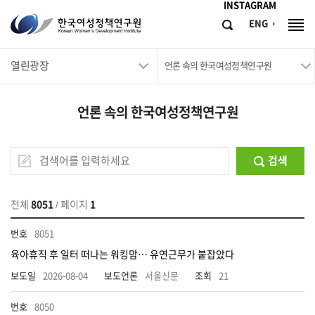
메뉴바로가기
본문바로가기
INSTAGRAM
한
ENG
검
전
국
색
체
메
여
열린광장
뉴
언론 속의 한국여성정책연구원
성
정
언론 속의 한국여성정책연구원
책
연
구
검색
원
Korean
전체
8051
/ 페이지
1
Women's
8051
Development
육아휴직 후 일터 떠나는 워킹맘… 유연근무가 붙잡았다
Institute
2026-08-04
서울신문
21
8050