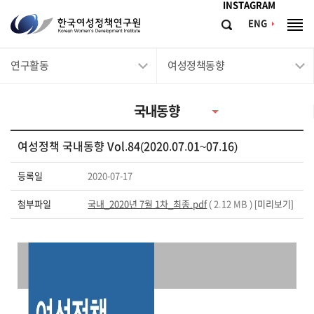
메뉴바로가기
본문바로가기
INSTAGRAM
한
ENG
검
전
국
색
체
메
여
연구활동
여성정책동향
뉴
성
정
국내동향
책
연
여성정책 국내동향 Vol.84(2020.07.01~07.16)
구
원
등록일
2020-07-17
Korean
첨부파일
국내_2020년 7월 1차_최종.pdf
( 2.12 MB ) [
미리보기
]
Women's
Development
Institute