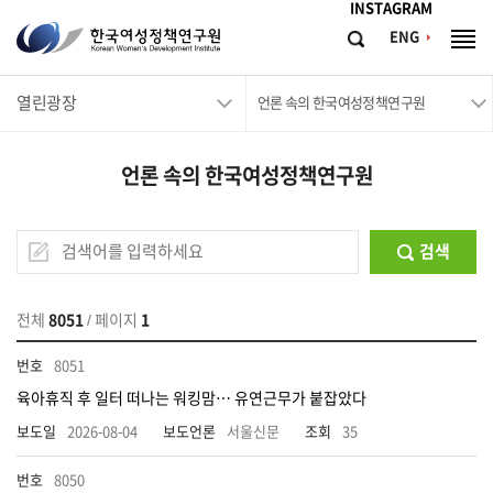
메뉴바로가기
본문바로가기
INSTAGRAM
한
ENG
검
전
국
색
체
메
여
열린광장
뉴
언론 속의 한국여성정책연구원
성
정
언론 속의 한국여성정책연구원
책
연
구
검색
원
Korean
전체
8051
/ 페이지
1
Women's
8051
Development
육아휴직 후 일터 떠나는 워킹맘… 유연근무가 붙잡았다
Institute
2026-08-04
서울신문
35
8050