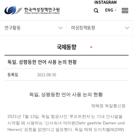
메뉴바로가기
본문바로가기
INSTAGRAM
한
ENG
검
전
국
색
체
메
여
연구활동
여성정책동향
뉴
성
정
국제동향
책
연
독일, 성평등한 언어 사용 논의 현황
구
원
등록일
2021-08-30
Korean
Women's
독일, 성평등한 언어 사용 논의 현황
Development
채혜원 독일통신원
Institute
2021년 7월 13일, 독일 항공사인 ‘루프트한자’는 기내 인사말을
시작할 때 사용하는 ‘신사숙녀 여러분(Sehr geehrte Damen und
Herren)’ 표현을 없앤다고 발표했다. 독일 매체 도이치벨레(DW)