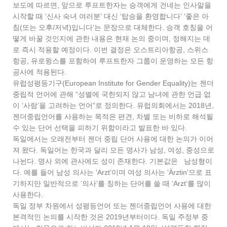
보도에 따르면, 앞으로 루프트한자는 승객에게 건네는 인사말을
시작할 때 ‘신사 숙녀 여러분’ 대신 ‘탑승을 환영합니다’ ‘좋은 아
침(또는 오후/저녁)입니다’는 문장으로 대체한다. 승객 호칭을 어
떻게 바꿀 것인지에 관한 내용은 현재 논의 중이며, 정해지는 데
로 즉시 적용할 예정이다. 이번 결정은 오스트리아항공, 스위스
항공, 유로윙스를 포함하여 루프트한자 그룹이 운영하는 모든 항
공사에 적용된다.
유럽성평등기구(European Institute for Gender Equality)는 젠더
중립적 언어에 관해 “성별에 국한되지 않고 남녀에 관한 언급 없
이 ‘사람’을 고려하는 언어”로 정의한다. 유럽의회에서는 2018년,
젠더중립언어를 사용하는 목적은 편견, 차별 또는 비하로 해석될
수 있는 단어 선택을 피하기 위함이라고 발표한 바 있다.
독일에서는 오래전부터 젠더 중립 단어 사용에 대한 논의가 이어
져 왔다. 독일어는 한국과 달리 모든 명사가 남성, 여성, 중성으로
나뉜다. 명사 외에 관사에도 성이 존재한다. 기본값은 남성형이
다. 예를 들어 남성 의사는 ‘Arzt’이며 여성 의사는 ‘Ärztin’으로 표
기하지만 일반적으로 ‘의사’를 칭하는 단어를 쓸 때 ‘Arzt’를 많이
사용한다.
독일 정부 차원에서 성평등언어 또는 젠더중립언어 사용에 대한
본격적인 논의를 시작한 것은 2019년부터이다. 독일 주정부 중