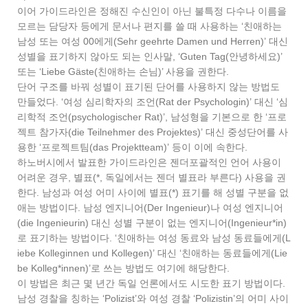
이어 가이드라인은 정해진 수신인이 아닌 불특정 다수나 이름을
모르는 담당자 등에게 문서나 편지를 쓸 때 사용하는 ‘친애하는
남성 또는 여성 00에게(Sehr geehrte Damen und Herren)’ 대신
성별을 표기하지 않아도 되는 인사말, ‘Guten Tag(안녕하세요)’
또는 ‘Liebe Gäste(친애하는 손님)’ 사용을 권한다.
단어 구조를 바꿔 성별이 표기된 단어를 사용하지 않는 방법도
만들었다. ‘여성 심리학자의 조언(Rat der Psychologin)’ 대신 ‘심
리학적 조언(psychologischer Rat)’, 남성형을 기본으로 한 ‘프로
젝트 참가자(die Teilnehmer des Projektes)’ 대신 중성단어를 사
용한 ‘프로젝트팀(das Projektteam)’ 등이 이에 속한다.
하노버시에서 발표한 가이드라인은 젠더포괄적인 언어 사용이
어려운 경우, 별표(*, 독일에서는 젠더 별표라 부른다) 사용을 권
한다. 남성과 여성 어미 사이에 별표(*) 표기를 해 성별 구분을 없
애는 방법이다. 남성 엔지니어(Der Ingenieur)나 여성 엔지니어
(die Ingenieurin) 대신 성별 구분이 없는 엔지니어(Ingenieur*in)
로 표기하는 방법이다. ‘친애하는 여성 동료와 남성 동료들에게(L
iebe Kolleginnen und Kollegen)’ 대신 ‘친애하는 동료들에게(Lie
be Kolleg*innen)’로 쓰는 방법도 여기에 해당한다.
이 방법은 최근 몇 년간 독일 언론에서도 시도한 표기 방법이다.
남성 경찰을 칭하는 ‘Polizist’와 여성 경찰 ‘Polizistin’의 어미 사이