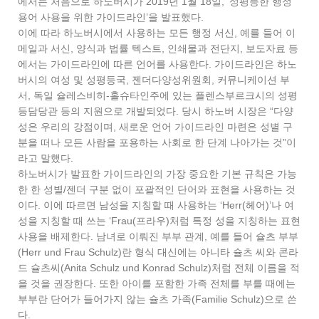
에서는 처음으로 하노버시가 2019년 1월 18일, ‘성평등한 행정
용어 사용을 위한 가이드라인’을 발표했다.
이에 따라 하노버시에서 사용하는 모든 행정 서신, 예를 들어 이
메일과 서신, 양식과 법률 텍스트, 인쇄물과 전단지, 보도자료 등
에서는 가이드라인에 따른 언어를 사용한다. 가이드라인은 하노
버시의 여성 및 성평등국, 젠더다양성위원회, 커뮤니케이션 부
서, 독일 슐레스비히-홀슈타인주에 있는 플렌스부르크시의 성평
등담당관 등의 지원으로 개발되었다. 당시 하노버 시장은 “다양
성은 우리의 강점이며, 새로운 언어 가이드라인 마련은 성별 구
분을 떠나 모든 사람을 포용하는 사회로 한 단계 나아가는 것”이
라고 말했다.
하노버시가 발표한 가이드라인의 가장 중요한 기본 규칙은 가능
한 한 성별/젠더 구분 없이 포괄적인 단어와 표현을 사용하는 것
이다. 이에 따르면 남성을 지칭할 때 사용하는 ‘Herr(헤어)’나 여
성을 지칭할 때 쓰는 ‘Frau(프라우)처럼 특정 성을 지칭하는 표현
사용을 배제한다. 남녀로 이뤄진 부부 관계, 예를 들어 슐츠 부부
(Herr und Frau Schulz)란 형식 대신에는 아니타 슐츠 씨와 콘라
드 슐츠씨(Anita Schulz und Konrad Schulz)처럼 전체 이름을 적
을 것을 권장한다. 또한 아이를 포함한 가족 전체를 부를 때에는
부부란 단어가 들어가지 않는 슐츠 가족(Familie Schulz)으로 쓴
다.