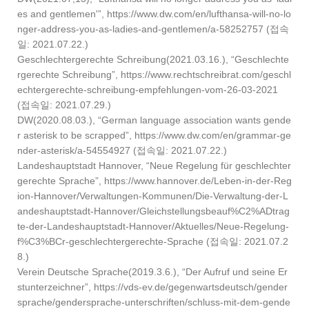
es and gentlemen'”, https://www.dw.com/en/lufthansa-will-no-lo
nger-address-you-as-ladies-and-gentlemen/a-58252757 (접속
일: 2021.07.22.)
Geschlechtergerechte Schreibung(2021.03.16.), “Geschlechte
rgerechte Schreibung”, https://www.rechtschreibrat.com/geschl
echtergerechte-schreibung-empfehlungen-vom-26-03-2021
(접속일: 2021.07.29.)
DW(2020.08.03.), “German language association wants gende
r asterisk to be scrapped”, https://www.dw.com/en/grammar-ge
nder-asterisk/a-54554927 (접속일: 2021.07.22.)
Landeshauptstadt Hannover, “Neue Regelung für geschlechter
gerechte Sprache”, https://www.hannover.de/Leben-in-der-Reg
ion-Hannover/Verwaltungen-Kommunen/Die-Verwaltung-der-L
andeshauptstadt-Hannover/Gleichstellungsbeauf%C2%ADtrag
te-der-Landeshauptstadt-Hannover/Aktuelles/Neue-Regelung-
f%C3%BCr-geschlechtergerechte-Sprache (접속일: 2021.07.2
8.)
Verein Deutsche Sprache(2019.3.6.), “Der Aufruf und seine Er
stunterzeichner”, https://vds-ev.de/gegenwartsdeutsch/gender
sprache/gendersprache-unterschriften/schluss-mit-dem-gende