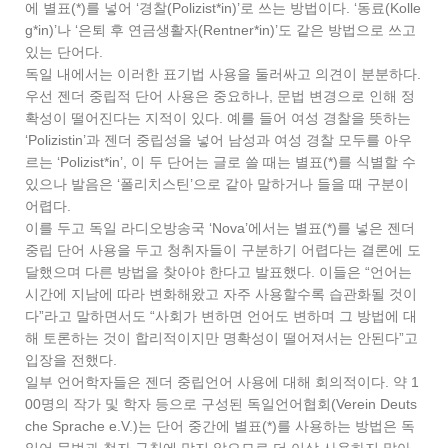
에 별표(*)를 넣어 ‘경찰(Polizist*in)’로 쓰는 방법이다. ‘동료(Kolle
g*in)’나 ‘은퇴 후 연금생활자(Rentner*in)’도 같은 방법으로 쓰고
있는 단어다.
독일 내에서는 이러한 표기법 사용을 둘러싸고 의견이 분분하다.
우선 젠더 중립적 단어 사용은 중요하나, 문법 변경으로 인해 정
확성이 떨어진다는 지적이 있다. 예를 들어 여성 경찰을 뜻하는
‘Polizistin’과 젠더 중립성을 넣어 남성과 여성 경찰 모두를 아우
르는 ‘Polizist*in’, 이 두 단어는 글로 쓸 때는 별표(*)를 식별할 수
있으나 발음은 ‘폴리치스틴’으로 같아 말하거나 들을 때 구분이
어렵다.
이를 두고 독일 라디오방송국 ‘Nova’에서는 별표(*)를 넣은 젠더
중립 단어 사용을 두고 청취자들이 구분하기 어렵다는 결론에 도
달했으며 다른 방법을 찾아야 한다고 발표했다. 이들은 “언어는
시간에 지남에 따라 변화해왔고 자주 사용할수록 습관화될 것이
다”라고 말하면서도 “사회가 변하면 언어도 변하며 그 방법에 대
해 토론하는 것이 합리적이지만 명확성이 떨어져서는 안된다”고
입장을 전했다.
일부 언어학자들은 젠더 중립언어 사용에 대해 회의적이다. 약 1
00명의 작가 및 학자 등으로 구성된 독일언어협회(Verein Deuts
che Sprache e.V.)는 단어 중간에 별표(*)를 사용하는 방법은 독