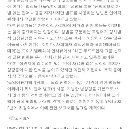
일어 문법과 철자 규칙에 맞지 않으므로 더 이상 사용하지 말아
야 한다는 입장을 내놓았다. 협회는 성명을 통해 “원칙적으로 차
별 없는 언어 사용을 지지하지만 별표를 사용하는 방법은 언어적
관점에서 적절한 방법이 아니다”고 말했다.
다른 전문가들은 가부장적 사고방식 제거와 언어 평등을 이뤄내
는 일이 중요하다는 입장이다. 성별을 구분하는 독일어가 성차별
적 고정관념을 지속시키고 남자 또는 여자에 해당하지 않는 많은
이들을 배제한다는 것이다. 사회학자 알렉산드라 셸레(빌레펠트
대학)는 도이치벨레와의 인터뷰에서 “최근 루프트한자 그룹 선택
과 같은 변화는 우리 사회가 한 단계 나아가고 있음을 보여준
다”며 “성인지적 감수성이 있는 언어 사용과 같은 상징적 조치가
성평등에 대한 인식을 높이고 있지만 여전히 기업이나 조직 등에
서 적극적으로 대응해야 한다”고 말했다.
‘독일어표기법위원회’는 독일 전역에서 많은 기관이 언어 평등을
이뤄내기 위해 젠더 별표(*) 사용, 가능한 남성형을 기본으로 쓰
지 않기 등의 전략을 취하고 있다는 입장이다. 하지만 이런 표기
법이 공식 맞춤법 사용에 관한 논의로는 이어지지 않고 있어 202
2년에 위원회에서 이에 관한 보고서를 발표할 계획이다.
<참고자료>
DW(2021.07,13), “Lufthansa will no longer address you as 'ladi