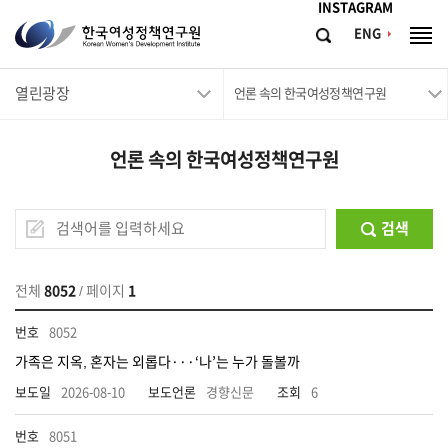
메뉴바로가기
본문바로가기
INSTAGRAM
한
ENG
검
전
국
색
체
메
여
열린광장
뉴
언론 속의 한국여성정책연구원
성
정
언론 속의 한국여성정책연구원
책
연
구
검색
원
Korean
전체
8052
/ 페이지
1
Women's
8052
Development
가족은 지옥, 혼자는 외롭다···‘나’는 누가 돌볼까
Institute
2026-08-10
경향신문
6
8051