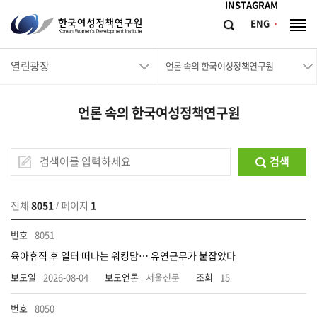
메뉴바로가기
본문바로가기
INSTAGRAM
한
ENG
검
전
국
색
체
메
여
열린광장
뉴
언론 속의 한국여성정책연구원
성
정
언론 속의 한국여성정책연구원
책
연
구
검색
원
Korean
전체
8051
/ 페이지
1
Women's
8051
Development
육아휴직 후 일터 떠나는 워킹맘… 유연근무가 붙잡았다
Institute
2026-08-04
서울신문
15
8050