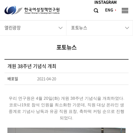
메뉴바로가기
본문바로가기
INSTAGRAM
한
ENG
검
전
국
색
체
메
여
열린광장
포토뉴스
뉴
성
정
포토뉴스
책
연
구
개원 38주년 기념식 개최
원
배포일
2021-04-20
Korean
Women's
우리 연구원은 4월 20일(화) 개원 38주년 기념식을 개최하였다.
Development
코로나19로 참석 인원을 최소화한 가운데, 직원 대상 온라인 생
Institute
중계로 기념사 낭독과 유공 직원 표창, 축하떡 커팅 순으로 진행
되었다.