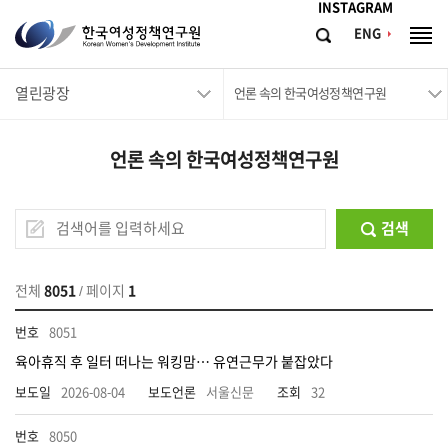
메뉴바로가기
본문바로가기
INSTAGRAM
한
ENG
검
전
국
색
체
메
여
열린광장
뉴
언론 속의 한국여성정책연구원
성
정
언론 속의 한국여성정책연구원
책
연
구
검색
원
Korean
전체
8051
/ 페이지
1
Women's
8051
Development
육아휴직 후 일터 떠나는 워킹맘… 유연근무가 붙잡았다
Institute
2026-08-04
서울신문
32
8050