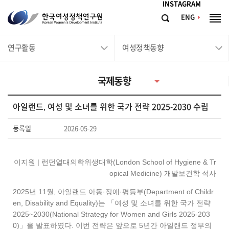
메뉴바로가기
본문바로가기
INSTAGRAM
한
ENG
검
전
국
색
체
메
여
연구활동
여성정책동향
뉴
성
정
국제동향
책
연
아일랜드, 여성 및 소녀를 위한 국가 전략 2025-2030 수립
구
원
등록일
2026-05-29
Korean
Women's
이지원 | 런던열대의학위생대학(London School of Hygiene & Tr
Development
opical Medicine) 개발보건학 석사
Institute
2025년 11월, 아일랜드 아동·장애·평등부(Department of Childr
en, Disability and Equality)는 「여성 및 소녀를 위한 국가 전략
2025~2030(National Strategy for Women and Girls 2025-203
0)」을 발표하였다. 이번 전략은 앞으로 5년간 아일랜드 정부의