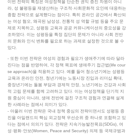
이번 전략의 특징은 여성정책을 단순한 권익 증진 차원이 아니
라, 성 불평등을 재생산하는 구조적·사회문화적 요인에 대응하는
종합 전략으로 설계했다는 점이다. 특히 온라인 공간에서 확산되
는 여성 혐오, 왜곡된 남성성, 전통적 성 역할 규범 등을 주요 문
제로 지목하고, 성평등 교육과 공공 커뮤니케이션의 중요성을 강
조하였다. 이는 성평등을 특정 집단의 문제가 아니라 사회 전반
의 문화와 인식 변화를 필요로 하는 과제로 설정한 것으로 볼 수
있다.
- 또한 이번 전략은 여성의 경험과 필요가 생애주기에 따라 달라
진다는 점을 반영하여, 각 정책 목표에 생애주기 접근법(life cour
se approach)을 적용하고 있다. 예를 들어 청소년기에는 성평등
교육과 온라인 안전, 청년기에는 노동시장 진입과 리더십 확대,
중장년기에는 돌봄 부담과 경제적 안정, 노년기에는 건강과 사회
적 고립 문제를 함께 고려하고 있다. 이는 여성정책을 단기적 지
원 중심이 아니라, 생애 전반에 걸친 구조적 경험과 연결해 설계
한 사례라는 점에서 의미가 있다.
- 아울러 이번 전략은 국내 정책 중심의 전략이면서도 성평등 증
진을 아일랜드의 핵심 외교정책 우선순위 중 하나로 포함하고 있
다는 점에서 의의가 있다. 전략은 지속가능발전목표(SDGs), 여
성·평화·안보(Women, Peace and Security) 의제 등 국제규범과