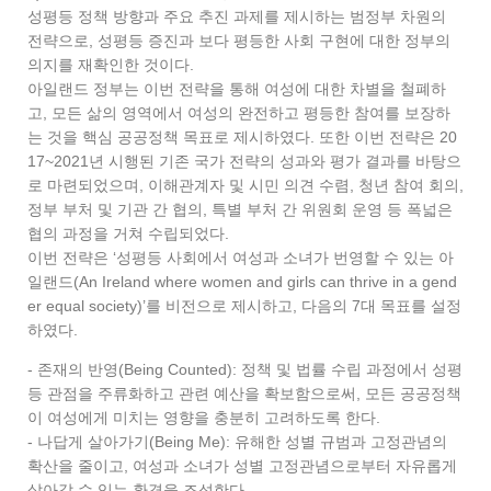
성평등 정책 방향과 주요 추진 과제를 제시하는 범정부 차원의
전략으로, 성평등 증진과 보다 평등한 사회 구현에 대한 정부의
의지를 재확인한 것이다.
아일랜드 정부는 이번 전략을 통해 여성에 대한 차별을 철폐하
고, 모든 삶의 영역에서 여성의 완전하고 평등한 참여를 보장하
는 것을 핵심 공공정책 목표로 제시하였다. 또한 이번 전략은 20
17~2021년 시행된 기존 국가 전략의 성과와 평가 결과를 바탕으
로 마련되었으며, 이해관계자 및 시민 의견 수렴, 청년 참여 회의,
정부 부처 및 기관 간 협의, 특별 부처 간 위원회 운영 등 폭넓은
협의 과정을 거쳐 수립되었다.
이번 전략은 ‘성평등 사회에서 여성과 소녀가 번영할 수 있는 아
일랜드(An Ireland where women and girls can thrive in a gend
er equal society)’를 비전으로 제시하고, 다음의 7대 목표를 설정
하였다.
- 존재의 반영(Being Counted): 정책 및 법률 수립 과정에서 성평
등 관점을 주류화하고 관련 예산을 확보함으로써, 모든 공공정책
이 여성에게 미치는 영향을 충분히 고려하도록 한다.
- 나답게 살아가기(Being Me): 유해한 성별 규범과 고정관념의
확산을 줄이고, 여성과 소녀가 성별 고정관념으로부터 자유롭게
살아갈 수 있는 환경을 조성한다.