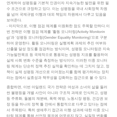
연계하여 성평등을 기본적 인권이자 지속가능한 발전을 위한 필
수 조건으로 규정하고 있다. 이는 성평등을 국내 사회정책 차원
을 넘어 국제규범 이행과 대외 책임의 차원에서 다루고 있음을
보여준다.
- 마지막으로, 이행 점검 체계를 이원화한 점도 주목할 만하다.이
번 전략은 이행 점검 체계를 ‘활동 모니터링(Activity Monitorin
g)’과 ‘성평등 모니터링(Gender Equality Monitoring)’으로 구분
하여 운영한다. 활동 모니터링은 실행계획 과제의 추진 여부와
산출물 달성 정도를 점검하는 방식이며, 성평등 모니터링은 지속
가능발전목표 등 국제적으로 통용되는 성평등 지표를 활용하여
실제 사회 변화 수준을 측정하는 방식이다. 이러한 이중 모니터
링 체계는 단순히 정책 추진 실적을 확인하는 데 그치지 않고, 정
책이 실제 성평등 개선으로 이어졌는지를 함께 평가하려는 장치
라는 점에서 실효성과 책무성을 강화하는 접근으로 볼 수 있다.
종합하면, 이번 아일랜드 국가 전략은 여성과 소녀의 삶을 둘러
싼 불평등을 개별 사안이 아니라 구조적 과제로 인식하고, 성평
등 주류화, 돌봄의 재분배, 폭력 예방, 노동시장 평등, 건강권 보
장 등을 하나의 정책 틀 안에서 통합적으로 다루고 있다는 점에
서 주목된다. 특히 생애주기 접근과 이행·성과에 대한 이중 모니
터링 체계를 통해 선언적 목표에 머무르지 않고, 실질적 변화를