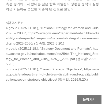
측정·평가하고자 했다는 점은 향후 아일랜드 성평등 정책의 실행
력을 가늠하는 중요한 기준이 될 것으로 보인다.
<참고자료>
○ gov.ie (2025.11.18.), “National Strategy for Women and Girls
2025 – 2030”, https://www.gov.ie/en/department-of-children-dis
ability-and-equality/campaigns/national-strategy-for-women-an
d-girls-2025-2030/ (접속일: 2026.5.20.)
○ gov.ie (2025.11.18.), “Strategy Document and Formats”, http
s://assets.gov.ie/static/documents/dfe2f9bb/The_National_Stra
tegy_for_Women_and_Girls_2025_-_2030.pdf (접속일: 2026.
5.20.)
○ gov.ie (2025.11.18.), “Seven Strategic Objectives”, https://ww
w.gov.ie/en/department-of-children-disability-and-equality/publi
cations/seven-strategic-objectives/ (접속일: 2026.5.20.)
돌아가기