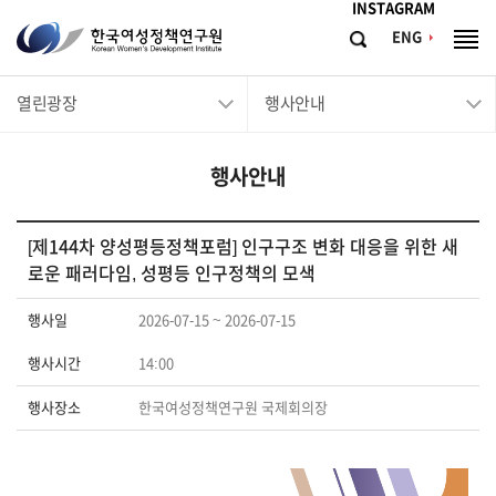
메뉴바로가기
본문바로가기
INSTAGRAM
한
ENG
검
전
국
색
체
메
여
열린광장
행사안내
뉴
성
정
행사안내
책
연
구
[제144차 양성평등정책포럼] 인구구조 변화 대응을 위한 새
로운 패러다임, 성평등 인구정책의 모색
원
Korean
행사일
2026-07-15 ~ 2026-07-15
Women's
행사시간
14:00
Development
Institute
행사장소
한국여성정책연구원 국제회의장