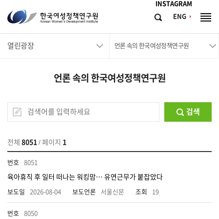
메뉴바로가기
본문바로가기
INSTAGRAM
한
ENG
검
전
국
색
체
메
여
열린광장
뉴
언론 속의 한국여성정책연구원
성
정
언론 속의 한국여성정책연구원
책
연
구
검색
원
Korean
전체
8051
/ 페이지
1
Women's
8051
Development
육아휴직 후 일터 떠나는 워킹맘… 유연근무가 붙잡았다
Institute
2026-08-04
서울신문
19
8050