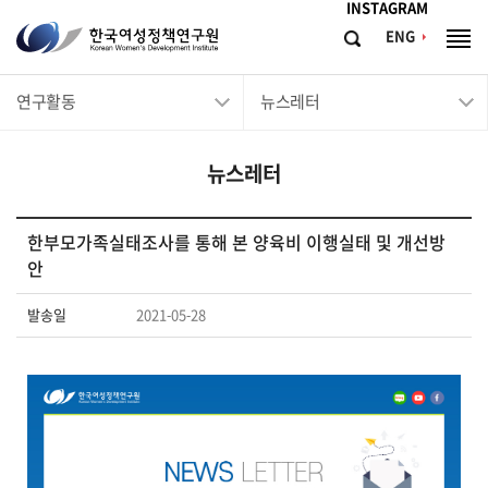
메뉴바로가기
본문바로가기
INSTAGRAM
한
ENG
검
전
국
색
체
메
여
연구활동
뉴스레터
뉴
성
정
뉴스레터
책
연
구
한부모가족실태조사를 통해 본 양육비 이행실태 및 개선방
안
원
Korean
발송일
2021-05-28
Women's
Development
Institute