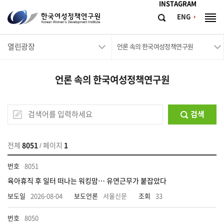
메뉴바로가기
본문바로가기
INSTAGRAM
한
ENG
검
전
국
색
체
메
여
열린광장
뉴
언론 속의 한국여성정책연구원
성
정
언론 속의 한국여성정책연구원
책
연
구
검색
원
Korean
전체
8051
/ 페이지
1
Women's
8051
Development
육아휴직 후 일터 떠나는 워킹맘… 유연근무가 붙잡았다
Institute
2026-08-04
서울신문
33
8050