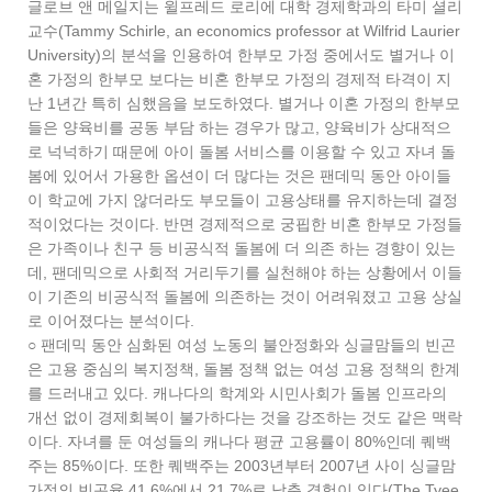
글로브 앤 메일지는 윌프레드 로리에 대학 경제학과의 타미 셜리
교수(Tammy Schirle, an economics professor at Wilfrid Laurier
University)의 분석을 인용하여 한부모 가정 중에서도 별거나 이
혼 가정의 한부모 보다는 비혼 한부모 가정의 경제적 타격이 지
난 1년간 특히 심했음을 보도하였다. 별거나 이혼 가정의 한부모
들은 양육비를 공동 부담 하는 경우가 많고, 양육비가 상대적으
로 넉넉하기 때문에 아이 돌봄 서비스를 이용할 수 있고 자녀 돌
봄에 있어서 가용한 옵션이 더 많다는 것은 팬데믹 동안 아이들
이 학교에 가지 않더라도 부모들이 고용상태를 유지하는데 결정
적이었다는 것이다. 반면 경제적으로 궁핍한 비혼 한부모 가정들
은 가족이나 친구 등 비공식적 돌봄에 더 의존 하는 경향이 있는
데, 팬데믹으로 사회적 거리두기를 실천해야 하는 상황에서 이들
이 기존의 비공식적 돌봄에 의존하는 것이 어려워졌고 고용 상실
로 이어졌다는 분석이다.
○ 팬데믹 동안 심화된 여성 노동의 불안정화와 싱글맘들의 빈곤
은 고용 중심의 복지정책, 돌봄 정책 없는 여성 고용 정책의 한계
를 드러내고 있다. 캐나다의 학계와 시민사회가 돌봄 인프라의
개선 없이 경제회복이 불가하다는 것을 강조하는 것도 같은 맥락
이다. 자녀를 둔 여성들의 캐나다 평균 고용률이 80%인데 퀘백
주는 85%이다. 또한 퀘백주는 2003년부터 2007년 사이 싱글맘
가정의 빈곤율 41.6%에서 21.7%로 낮춘 경험이 있다(The Tyee