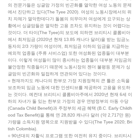
의 전문가들은 싱글맘 가정의 빈곤화를 열악한 여성 노동의 문제
에서 진단하고 있다(The Tyee 2020). 여성의 노동시장에서의 위
치 자체가 열악한데다가 돌봄의 의무마저 여성에게 요구되는 상
황에서 싱글맘들은 열악한 고용 조차도 유지하는 것이 어렵다는
것이다. 더 타이(The Tyee)의 보도에 의하면 브리티시 콜롬비아
에서 최저임금 (2020년 현재 13.85 캐나다 달러)을 받는 임금노
동자의 2/3 가량이 여성이며, 최저임금 이하의 임금을 지급하는
예외적 업종들 (주류 서비스업) 또한 여성화된 업종들이 대부분
이다. 이렇게 여성들이 많이 종사하는 업종들이 대부분 저임금의
불안정한 직종들이기 때문에 노동시장의 젠더 불평등 문제가 싱
글맘의 빈곤화와 밀접하게 연관되어 있다는 것이다.
○ 현재까지도 캐나다의 한부모 가정 지원정책의 큰 틀은 소득을
보조하되 임금 노동에 대한 인센티브를 제공하여 고용을 유도하
는 것이다. 예컨대 브리티시 콜롬비아주에서 2020년 현재 6세 이
하의 자녀가 둘 있는 한부모 가정의 경우 연방정부의 아동 수당
(Canada Child Benefit)과 주정부의 세금 혜택 (B.C. Early Childh
ood Tax Benefit)을 통해 연 28,820 캐나다 달러 (약 2,717만 원)
가량을 소득지원 명목으로 지원받을 수 있다(The Tyee 2020; Bri
tish Colombia).
○ 90년대의 자활식 프로그램 또한 여전히 유지 중이다. 브리티시