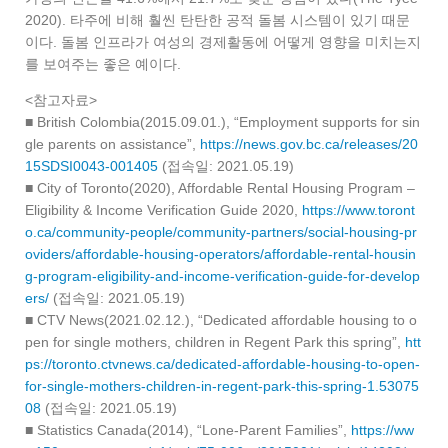
2020). 타주에 비해 훨씬 탄탄한 공적 돌봄 시스템이 있기 때문
이다. 돌봄 인프라가 여성의 경제활동에 어떻게 영향을 미치는지
를 보여주는 좋은 예이다.
<참고자료>
■ British Colombia(2015.09.01.), “Employment supports for sin
gle parents on assistance”,
https://news.gov.bc.ca/releases/20
15SDSI0043-001405
(접속일: 2021.05.19)
■ City of Toronto(2020), Affordable Rental Housing Program –
Eligibility & Income Verification Guide 2020,
https://www.toront
o.ca/community-people/community-partners/social-housing-pr
oviders/affordable-housing-operators/affordable-rental-housin
g-program-eligibility-and-income-verification-guide-for-develop
ers/
(접속일: 2021.05.19)
■ CTV News(2021.02.12.), “Dedicated affordable housing to o
pen for single mothers, children in Regent Park this spring”,
htt
ps://toronto.ctvnews.ca/dedicated-affordable-housing-to-open-
for-single-mothers-children-in-regent-park-this-spring-1.53075
08
(접속일: 2021.05.19)
■ Statistics Canada(2014), “Lone-Parent Families”,
https://ww