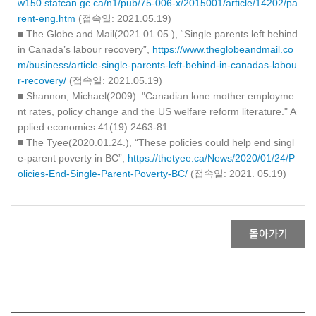
w150.statcan.gc.ca/n1/pub/75-006-x/2015001/article/14202/pa
rent-eng.htm
(접속일: 2021.05.19)
■ The Globe and Mail(2021.01.05.), “Single parents left behind
in Canada’s labour recovery”,
https://www.theglobeandmail.co
m/business/article-single-parents-left-behind-in-canadas-labou
r-recovery/
(접속일: 2021.05.19)
■ Shannon, Michael(2009). "Canadian lone mother employme
nt rates, policy change and the US welfare reform literature." A
pplied economics 41(19):2463-81.
■ The Tyee(2020.01.24.), “These policies could help end singl
e-parent poverty in BC”,
https://thetyee.ca/News/2020/01/24/P
olicies-End-Single-Parent-Poverty-BC/
(접속일: 2021. 05.19)
돌아가기