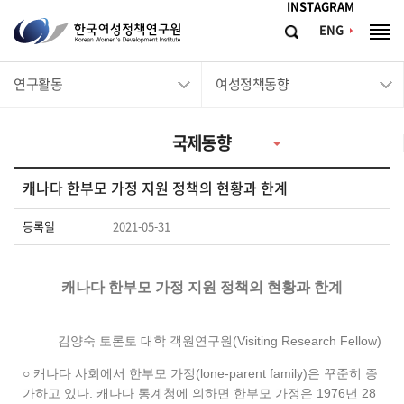
메뉴바로가기
본문바로가기
INSTAGRAM
한
ENG
검
전
국
색
체
메
여
연구활동
여성정책동향
뉴
성
정
국제동향
책
연
캐나다 한부모 가정 지원 정책의 현황과 한계
구
원
등록일
2021-05-31
Korean
Women's
캐나다 한부모 가정 지원 정책의 현황과 한계
Development
Institute
김양숙 토론토 대학 객원연구원(Visiting Research Fellow)
○ 캐나다 사회에서 한부모 가정(lone-parent family)은 꾸준히 증
가하고 있다. 캐나다 통계청에 의하면 한부모 가정은 1976년 28