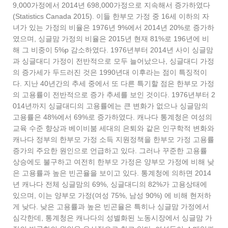
9,000가정에서 2014년 698,000가정으로 지속해서 증가하였다
(Statistics Canada 2015). 이들 한부모 가정 중 16세 이하의 자
녀가 있는 가정의 비율은 1976년 9%에서 2014년 20%로 증가하
였으며, 싱글맘 가정의 비율은 2015년 현재 81%로 196년에 비
해 그 비중이 5%p 감소하였다. 1976년부터 2014년 사이 싱글맘
과 싱글대디 가정이 전반적으로 모두 늘어났으나, 싱글대디 가정
의 증가세가 두드러진 것은 1990년대 이후라는 점이 특징적이
다. 지난 40년간의 추세 중에서 또 다른 특기할 점은 한부모 가정
의 고용률이 전반적으로 증가 추세를 보인 것이다. 1976년부터 2
014년까지 싱글대디의 고용률에는 큰 변화가 없으나 싱글맘의
고용률은 48%에서 69%로 증가하였다. 캐나다 통계청은 여성의
교육 수준 향상과 베이비붐 세대의 은퇴와 같은 인구학적 변화와
캐나다 정부의 한부모 가정 소득 지원정책을 한부모 가정 고용률
증가의 주요한 원인으로 언급하고 있다. 그러나 꾸준한 고용률
상승에도 불구하고 여전히 한부모 가정은 양부모 가정에 비해 낮
은 고용률과 높은 빈곤율을 보이고 있다. 통계청에 의하면 2014
년 캐나다 전체 싱글맘의 69%, 싱글대디의 82%가 고용상태에
있으며, 이는 양부모 가정(여성 75%, 남성 90%) 에 비해 현저하
게 낮다. 낮은 고용률과 높은 빈곤율은 특히나 싱글맘 가정에서
심각한데, 통계청은 캐나다의 성별화된 노동시장에서 싱글맘 가