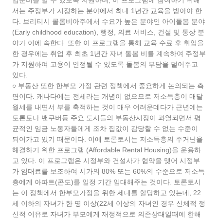
업준비를 할 수 있도록 지원하며, 이 프로그램에 참여하기 위해
서는 주정부가 지정하는 분야에서 최대 1년간 교육을 받아야 한
다. 브리티시 콜롬비아주에서 수요가 높은 분야인 아이돌봄 분야
(Early childhood education), 행정, 의료 서비스, 건설 및 통상 분
야가 이에 속한다. 또한 이 프로그램을 통해 교육 수료 후 취업을
한 경우에는 취업 후 최초 1년간 자녀 돌봄 비를 계속하여 주정부
가 지원하여 고용이 안정될 수 있도록 돌봄의 부담을 덜어주고
있다.
○ 부동산 또한 한부모 가정 관련 정책에서 중요하게 논의되는 측
면이다. 캐나다에는 전세라는 개념이 없으므로 저소득층이 매달
월세를 내면서 부를 축적하는 것이 매우 어려운데다가 근년에는
토론토나 밴쿠버등 주요 도시들의 부동산시장이 과열되면서 평
균적인 임금 노동자들에게 조차 집값이 감당할 수 없는 수준이
되어가고 있기 때문이다. 이에 토론토시는 저소득층의 주거난을
해결하기 위한 프로그램 (Affordable Rental Housing)을 운용하
고 있다. 이 프로그램은 시정부와 건설사가 협약을 맺어 시정부
가 임대료를 보조하여 시가의 80% 또는 60%의 수준으로 저소득
층에게 아파트(콘도)를 일정 기간 임대해주는 것이다. 토론토시
는 이 정책에서 한부모가정을 위한 세대를 할당하고 있는데, 22
세 이하의 자녀가 한 명 이상(22세 이상의 자녀인 경우 신체적 정
신적 이유로 자녀가 부모에게 재정적으로 의존상태일때에 한해