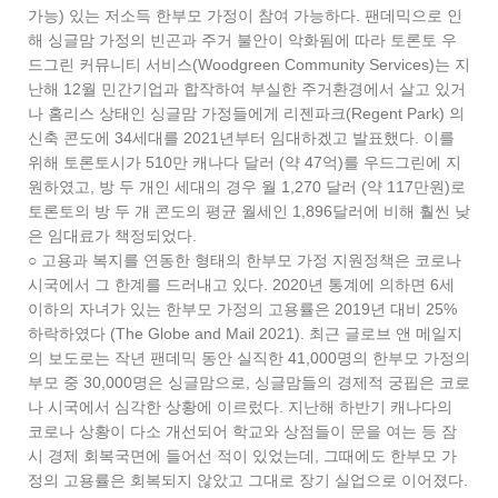
가능) 있는 저소득 한부모 가정이 참여 가능하다. 팬데믹으로 인
해 싱글맘 가정의 빈곤과 주거 불안이 악화됨에 따라 토론토 우
드그린 커뮤니티 서비스(Woodgreen Community Services)는 지
난해 12월 민간기업과 합작하여 부실한 주거환경에서 살고 있거
나 홈리스 상태인 싱글맘 가정들에게 리젠파크(Regent Park) 의
신축 콘도에 34세대를 2021년부터 임대하겠고 발표했다. 이를
위해 토론토시가 510만 캐나다 달러 (약 47억)를 우드그린에 지
원하였고, 방 두 개인 세대의 경우 월 1,270 달러 (약 117만원)로
토론토의 방 두 개 콘도의 평균 월세인 1,896달러에 비해 훨씬 낮
은 임대료가 책정되었다.
○ 고용과 복지를 연동한 형태의 한부모 가정 지원정책은 코로나
시국에서 그 한계를 드러내고 있다. 2020년 통계에 의하면 6세
이하의 자녀가 있는 한부모 가정의 고용률은 2019년 대비 25%
하락하였다 (The Globe and Mail 2021). 최근 글로브 앤 메일지
의 보도로는 작년 팬데믹 동안 실직한 41,000명의 한부모 가정의
부모 중 30,000명은 싱글맘으로, 싱글맘들의 경제적 궁핍은 코로
나 시국에서 심각한 상황에 이르렀다. 지난해 하반기 캐나다의
코로나 상황이 다소 개선되어 학교와 상점들이 문을 여는 등 잠
시 경제 회복국면에 들어선 적이 있었는데, 그때에도 한부모 가
정의 고용률은 회복되지 않았고 그대로 장기 실업으로 이어졌다.