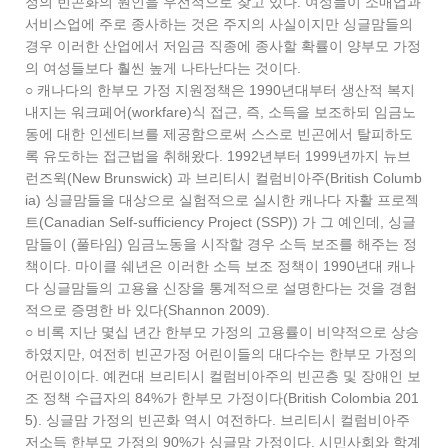
정의 빈곤화의 원인을 우선적으로 찾고 있다. 여성들이 소매업과
서비스업에 주로 종사하는 것은 주지의 사실이지만 싱글맘들의
경우 이러한 산업에서 저임금 직종에 종사할 확률이 양부모 가정
의 여성들보다 훨씬 높게 나타난다는 것이다.
○ 캐나다의 한부모 가정 지원정책은 1990년대부터 생산적 복지
내지는 워크페어(workfare)식 접근, 즉, 소득을 보조하되 임금노
동에 대한 인센티브를 제공함으로써 스스로 빈곤에서 탈피하도
록 유도하는 접근법을 취해왔다. 1992년부터 1999년까지 뉴브
런즈윅(New Brunswick) 과 브리티시 컬럼비아주(British Columb
ia) 싱글맘들을 대상으로 실험적으로 실시한 캐나다 자활 프로젝
트(Canadian Self-sufficiency Project (SSP)) 가 그 예인데, 싱글
맘들이 (풀타임) 임금노동을 시작할 경우 소득 보조를 해주는 정
책이다. 마이클 쉐년은 이러한 소득 보조 정책이 1990년대 캐나
다 싱글맘들의 고용율 신장을 통계적으로 설명한다는 것을 경험
적으로 증명한 바 있다(Shannon 2009).
○ 비록 지난 몇십 년간 한부모 가정의 고용률이 비약적으로 상승
하였지만, 여전히 빈곤가정 어린이들의 대다수는 한부모 가정의
어린이이다. 예컨대 브리티시 컬럼비아주의 빈곤층 및 장애인 보
조 정책 수급자의 84%가 한부모 가정이다(British Colombia 201
5). 싱글맘 가정의 빈곤화 역시 여전하다. 브리티시 컬럼비아주
저소득 한부모 가정의 90%가 싱글맘 가정이다. 시민사회와 학계