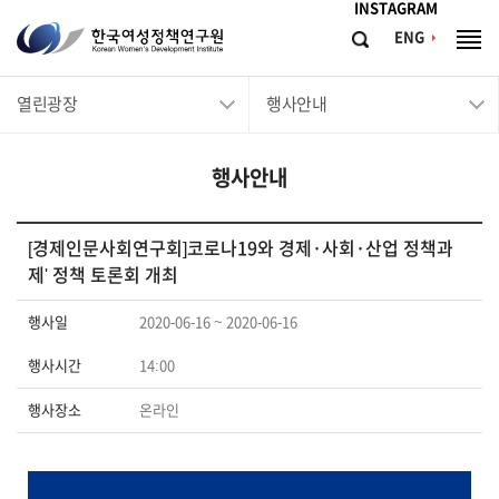
메뉴바로가기
본문바로가기
INSTAGRAM
한
ENG
검
전
국
색
체
메
여
열린광장
행사안내
뉴
성
정
행사안내
책
연
구
[경제인문사회연구회]코로나19와 경제·사회·산업 정책과
제' 정책 토론회 개최
원
Korean
행사일
2020-06-16 ~ 2020-06-16
Women's
행사시간
14:00
Development
Institute
행사장소
온라인