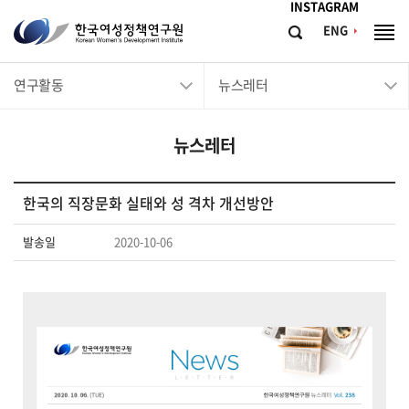
메뉴바로가기
본문바로가기
INSTAGRAM
한
ENG
검
전
국
색
체
메
여
연구활동
뉴스레터
뉴
성
정
뉴스레터
책
연
구
한국의 직장문화 실태와 성 격차 개선방안
원
발송일
2020-10-06
Korean
Women's
Development
Institute