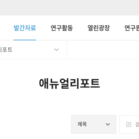
메뉴바로가기
본문바로가기
발간자료
연구활동
열린광장
연구
리포트
애뉴얼리포트