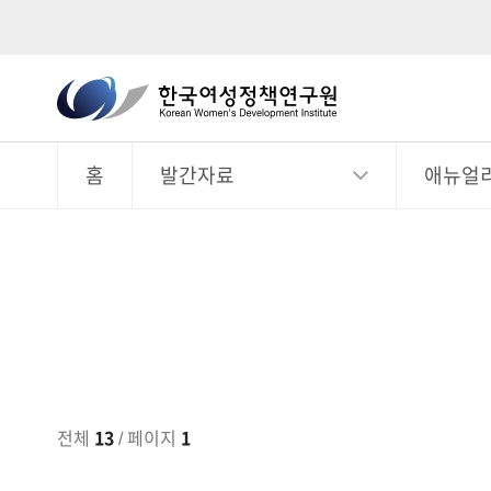
한
국
전
체
여
메
뉴
홈
발간자료
애뉴얼
성
정
책
연
구
원
Korean
Women's
Development
전체
13
/ 페이지
1
Institute