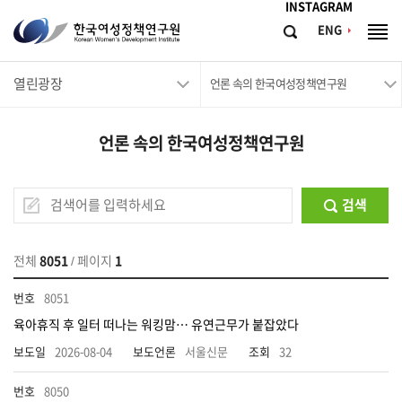
메뉴바로가기
본문바로가기
INSTAGRAM
한
ENG
검
전
국
색
체
메
여
열린광장
뉴
언론 속의 한국여성정책연구원
성
정
언론 속의 한국여성정책연구원
책
연
구
검색
원
Korean
전체
8051
/ 페이지
1
Women's
8051
Development
육아휴직 후 일터 떠나는 워킹맘… 유연근무가 붙잡았다
Institute
2026-08-04
서울신문
32
8050