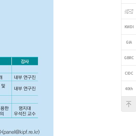
맨
위
로