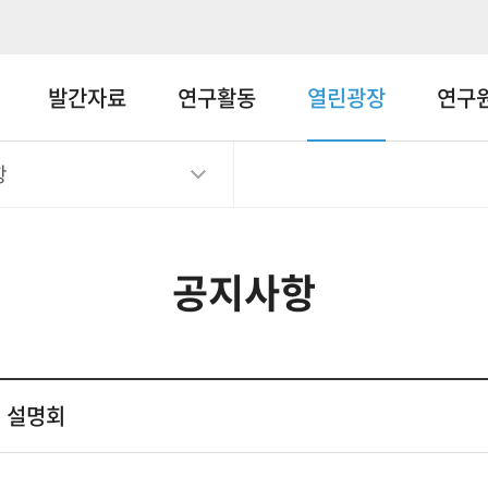
메뉴바로가기
본문바로가기
발간자료
연구활동
열린광장
연구
항
공지사항
터 설명회