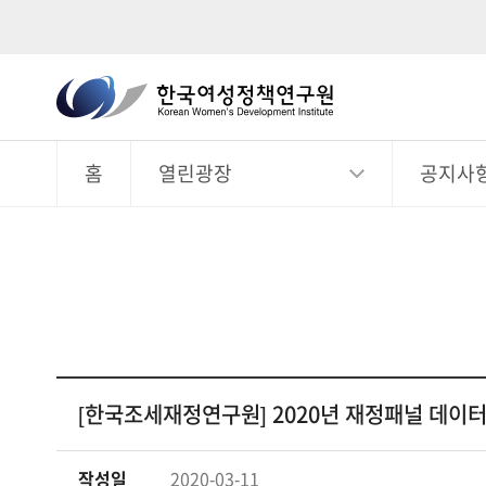
한
국
전
체
여
메
뉴
홈
열린광장
공지사
성
정
책
연
구
원
Korean
Women's
[한국조세재정연구원] 2020년 재정패널 데이
Development
Institute
작성일
2020-03-11