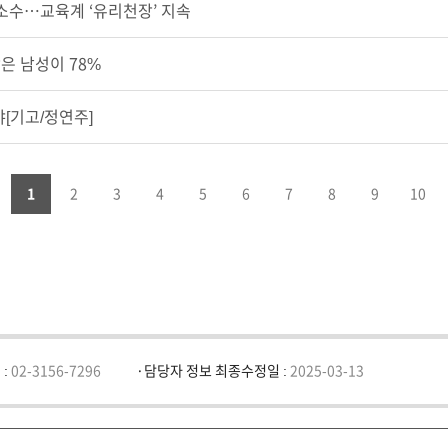
 소수…교육계 ‘유리천장’ 지속
은 남성이 78%
야[기고/정연주]
v
1
2
3
4
5
6
7
8
9
10
 :
02-3156-7296
담당자 정보 최종수정일 :
2025-03-13