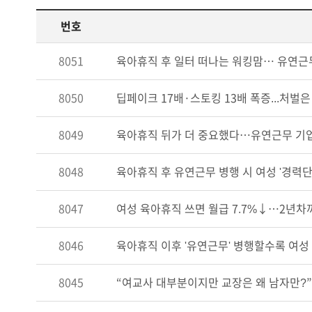
번호
8051
육아휴직 후 일터 떠나는 워킹맘… 유연근
8050
딥페이크 17배·스토킹 13배 폭증...처벌
8049
육아휴직 뒤가 더 중요했다…유연근무 기업
8048
육아휴직 후 유연근무 병행 시 여성 '경력
8047
여성 육아휴직 쓰면 월급 7.7%↓…2년차
8046
육아휴직 이후 '유연근무' 병행할수록 여성
8045
“여교사 대부분이지만 교장은 왜 남자만?