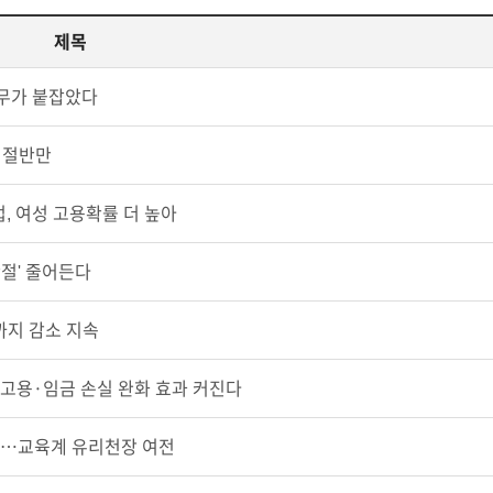
제목
무가 붙잡았다
은 절반만
, 여성 고용확률 더 높아
단절' 줄어든다
까지 감소 지속
 고용·임금 손실 완화 효과 커진다
”…교육계 유리천장 여전