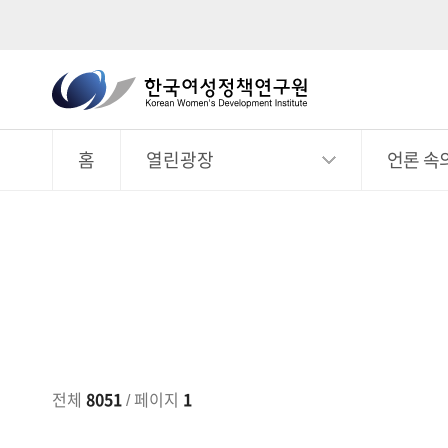
한
국
전
체
여
메
뉴
홈
열린광장
언론 속
성
정
책
연
구
원
Korean
Women's
Development
전체
8051
/ 페이지
1
Institute