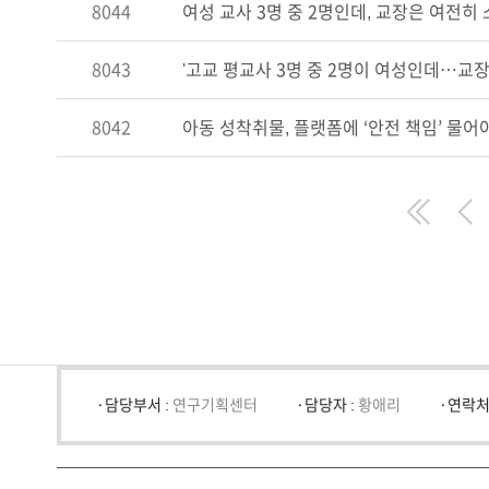
8044
여성 교사 3명 중 2명인데, 교장은 여전히
8043
'고교 평교사 3명 중 2명이 여성인데…교장
8042
아동 성착취물, 플랫폼에 ‘안전 책임’ 물어
First
Pre
담당부서 :
연구기획센터
담당자 :
황애리
연락처