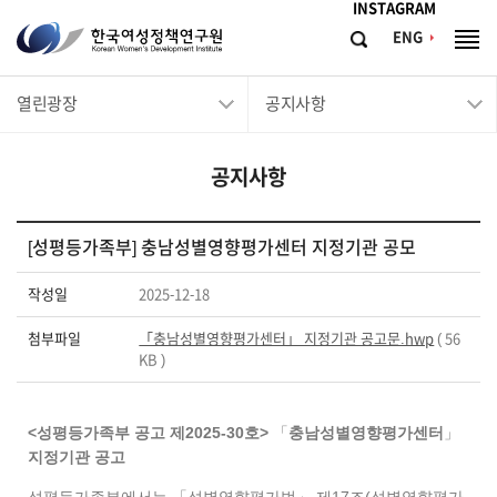
메뉴바로가기
본문바로가기
INSTAGRAM
한
ENG
검
전
국
색
체
메
여
열린광장
공지사항
뉴
성
정
공지사항
책
연
구
[성평등가족부] 충남성별영향평가센터 지정기관 공모
원
작성일
2025-12-18
Korean
Women's
첨부파일
「충남성별영향평가센터」 지정기관 공고문.hwp
( 56
KB )
Development
Institute
<성평등가족부 공고 제2025-30호>
「
충남성별영향평가센터
」
지정기관 공고