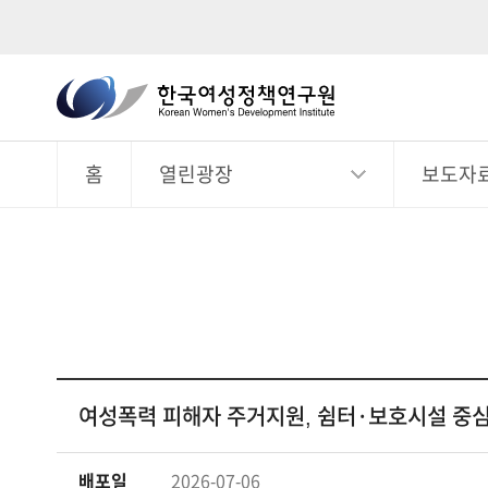
한
국
전
체
여
메
뉴
홈
열린광장
보도자
성
정
책
연
구
원
Korean
Women's
여성폭력 피해자 주거지원, 쉼터·보호시설 중
Development
Institute
배포일
2026-07-06