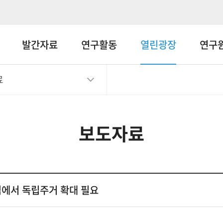
메뉴바로가기
본문바로가기
발간자료
연구활동
열린광장
연구
료
보도자료
심에서 독립주거 확대 필요