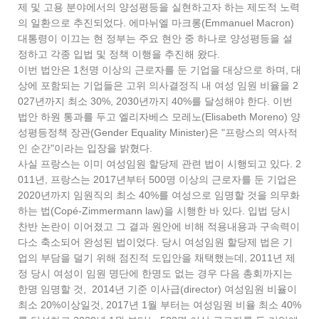
제 및 고용 분야에서의 양성평등을 실현하고자 하는 제도적 노력
의 일환으로 추진되었다. 에마뉘엘 마크롱(Emmanuel Macron)
대통령이 이끄는 현 정부는 주요 현안 중 하나로 양성평등을 설
정하고 각종 입법 및 정책 이행을 추진해 왔다.
이번 법안은 1천명 이상의 근로자를 둔 기업을 대상으로 하며, 대
상에 포함되는 기업들은 고위 의사결정직 내 여성 임원 비율을 2
027년까지 최소 30%, 2030년까지 40%를 달성해야 한다. 이번
법안 하원 통과를 두고 엘리자베스 모레노(Elisabeth Moreno) 양
성평등정책 장관(Gender Equality Minister)은 "프랑스의 역사적
인 순간"이라는 입장을 밝혔다.
사실 프랑스는 이미 여성임원 할당제 관련 법이 시행되고 있다. 2
011년, 프랑스는 2017년부터 500명 이상의 근로자를 둔 기업은
2020년까지 임원직의 최소 40%를 여성으로 임명할 것을 의무화
하는 법(Copé-Zimmermann law)을 시행한 바 있다. 입법 당시
찬반 논란이 이어졌고 그 결과 원안에 비해 적용내용과 구속력이
다소 축소되어 완성된 법이었다. 당시 여성임원 할당제 법은 기
업의 부담을 덜기 위해 점진적 도입안을 채택했는데, 2011년 제
정 당시 여성이 임원 명단에 한명도 없는 경우 다음 총회까지는
한명 임명할 것, 2014년 기준 이사급(director) 여성임원 비율이
최소 20%이상일것, 2017년 1월 부터는 여성임원 비율 최소 40%