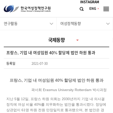
메뉴바로가기
본문바로가기
INSTAGRAM
한
ENG
검
전
국
색
체
메
여
연구활동
여성정책동향
뉴
성
정
국제동향
책
연
프랑스, 기업 내 여성임원 40% 할당제 법안 하원 통과
구
원
등록일
2021-07-30
Korean
Women's
프랑스, 기업 내 여성임원 40% 할당제 법안 하원 통과
Development
곽서희 Erasmus University Rotterdam 박사과정
Institute
지난 5월 12일, 프랑스 하원 의회는 2030년까지 기업 내 의사결
정직에 여성 비율 40%를 의무화하는 법안을 통과시켰다. 정당에
상관없이 61명 하원 전원 만장일치로 통과됐으며, 본 법안은 경