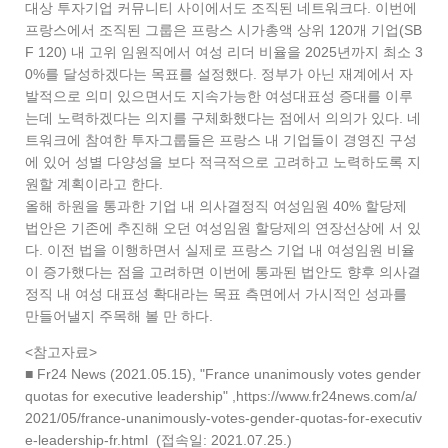
대상 투자기업 커뮤니티 사이에서도 조직된 네트워크다. 이번에
프랑스에서 조직된 그룹은 프랑스 시가총액 상위 120개 기업(SB
F 120) 내 고위 임원직에서 여성 리더 비율을 2025년까지 최소 3
0%를 달성하겠다는 목표를 설정했다. 정부가 아닌 재계에서 자
발적으로 의미 있으면서도 지속가능한 여성대표성 증대를 이루
는데 노력하겠다는 의지를 구체화했다는 점에서 의의가 있다. 네
트워크에 참여한 투자그룹들은 프랑스 내 기업들이 경영진 구성
에 있어 성별 다양성을 보다 적극적으로 고려하고 노력하도록 지
원할 계획이라고 한다.
올해 하원을 통과한 기업 내 의사결정직 여성임원 40% 할당제
법안은 기존에 추진해 오던 여성임원 할당제의 연장선상에 서 있
다. 이전 법을 이행하면서 실제로 프랑스 기업 내 여성임원 비율
이 증가했다는 점을 고려하면 이번에 통과된 법안도 향후 의사결
정직 내 여성 대표성 확대라는 목표 측면에서 가시적인 성과를
만들어낼지 주목해 볼 만 하다.
<참고자료>
■ Fr24 News (2021.05.15), "France unanimously votes gender
quotas for executive leadership" ,https://www.fr24news.com/a/
2021/05/france-unanimously-votes-gender-quotas-for-executiv
e-leadership-fr.html (접속일: 2021.07.25.)