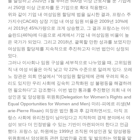
를 달성하고 2020년 1월 부터는 500명 이상 근로자를 둔 기업에
서 250명 이상 근로자를 둔 기업으로 확대 적용했다.
위와 같이 기업 내 여성임원 할당제 법을 실시한 결과, 프랑스 주
가지수(CAC40) 상장 기업 내 여성 임원 비율은 2009년 10%에
서 2019년 45%가량으로 크게 상승했고, 그 결과 프랑스는 아이
슬란드(46%)에 다음으로 세계에서 기업 내 여성임원 비율이 높
은 국가가 되었다. 그리고 2018년, 괄목할 만한 성과를 보였지만
여성임원 할당제를 지속적으로 추진하고자 이번 법안이 상정되
었다.
그러나 이사회나 임원 구성을 세부적으로 나누었을 때, 고위임원
직 내 여성 비율은 아직 낮고 약 22% 수준으로 알려져 있다. 모레
노 장관은 의회 연설에서 "여성임원 할당제에 관해 우려의 목소
리도 있지만 우리 사회에 깊숙히 고착화된 성 불평등을 해결하려
면 필요하다"고 강조했다. 이번 법안 통과를 추진했던 의회 내 여
성인권 및 양성평등 위원회(Delegation for Women’s Rights and
Equal Opportunities for Women and Men) 마리-피에르 리생(M
arie-Pierre Rixain) 의장은 법안 통과 후 감격하면서도, 아직 프
랑스 사회에 유리천장이 남아있다고 지적하며 경제 분야에서 여
성이 보다 더 인정받을 수 있는 기반이 마련되어야 한다고 언급
했다. 프랑스 상, 하원에는 1999년 조직된 여성인권 및 양성평등
위원회에서 양성평등 관련 입법안을 검토 및 발의하는 역할을 맡