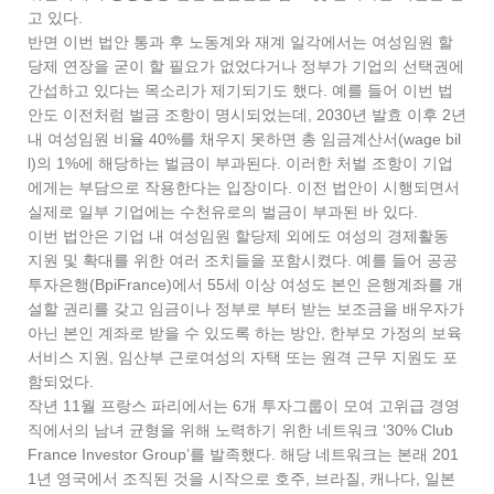
고 있다.
반면 이번 법안 통과 후 노동계와 재계 일각에서는 여성임원 할
당제 연장을 굳이 할 필요가 없었다거나 정부가 기업의 선택권에
간섭하고 있다는 목소리가 제기되기도 했다. 예를 들어 이번 법
안도 이전처럼 벌금 조항이 명시되었는데, 2030년 발효 이후 2년
내 여성임원 비율 40%를 채우지 못하면 총 임금계산서(wage bil
l)의 1%에 해당하는 벌금이 부과된다. 이러한 처벌 조항이 기업
에게는 부담으로 작용한다는 입장이다. 이전 법안이 시행되면서
실제로 일부 기업에는 수천유로의 벌금이 부과된 바 있다.
이번 법안은 기업 내 여성임원 할당제 외에도 여성의 경제활동
지원 및 확대를 위한 여러 조치들을 포함시켰다. 예를 들어 공공
투자은행(BpiFrance)에서 55세 이상 여성도 본인 은행계좌를 개
설할 권리를 갖고 임금이나 정부로 부터 받는 보조금을 배우자가
아닌 본인 계좌로 받을 수 있도록 하는 방안, 한부모 가정의 보육
서비스 지원, 임산부 근로여성의 자택 또는 원격 근무 지원도 포
함되었다.
작년 11월 프랑스 파리에서는 6개 투자그룹이 모여 고위급 경영
직에서의 남녀 균형을 위해 노력하기 위한 네트워크 ‘30% Club
France Investor Group’를 발족했다. 해당 네트워크는 본래 201
1년 영국에서 조직된 것을 시작으로 호주, 브라질, 캐나다, 일본