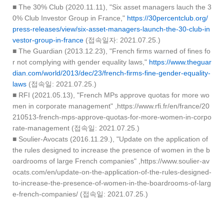
■ The 30% Club (2020.11.11), "Six asset managers lauch the 3
0% Club Investor Group in France,"
https://30percentclub.org/
press-releases/view/six-asset-managers-launch-the-30-club-in
vestor-group-in-france
(접속일자: 2021.07.25.)
■ The Guardian (2013.12.23), "French firms warned of fines fo
r not complying with gender equality laws,"
https://www.theguar
dian.com/world/2013/dec/23/french-firms-fine-gender-equality-
laws
(접속일: 2021.07.25.)
■ RFI (2021.05.13), "French MPs approve quotas for more wo
men in corporate management" ,https://www.rfi.fr/en/france/20
210513-french-mps-approve-quotas-for-more-women-in-corpo
rate-management (접속일: 2021.07.25.)
■ Soulier-Avocats (2016.11.29.), "Update on the application of
the rules designed to increase the presence of women in the b
oardrooms of large French companies" ,https://www.soulier-av
ocats.com/en/update-on-the-application-of-the-rules-designed-
to-increase-the-presence-of-women-in-the-boardrooms-of-larg
e-french-companies/ (접속일: 2021.07.25.)