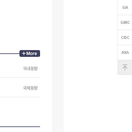
맨
위
로