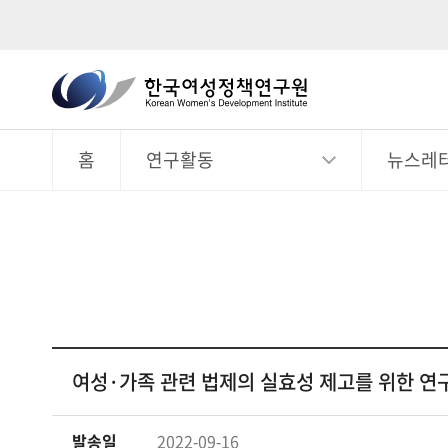
한
국
전
체
여
메
뉴
홈
연구활동
뉴스레
성
정
책
연
구
원
Korean
Women's
여성·가족 관련 법제의 실효성 제고를 위한 연구
Development
Institute
발송일
2022-09-16