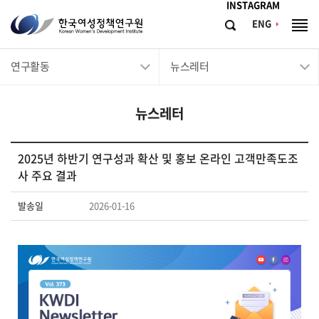
메뉴바로가기
본문바로가기
INSTAGRAM
한
ENG
검
전
국
색
체
메
여
연구활동
뉴스레터
뉴
성
정
뉴스레터
책
연
구
2025년 하반기 연구성과 확산 및 홍보 온라인 고객만족도조
사 주요 결과
원
Korean
발송일
2026-01-16
Women's
Development
Institute