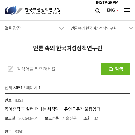
메뉴바로가기
본문바로가기
INSTAGRAM
한
ENG
검
전
국
색
체
메
여
열린광장
뉴
언론 속의 한국여성정책연구원
성
정
언론 속의 한국여성정책연구원
책
연
구
검색
원
Korean
전체
8051
/ 페이지
1
Women's
8051
Development
육아휴직 후 일터 떠나는 워킹맘… 유연근무가 붙잡았다
Institute
2026-08-04
서울신문
32
8050