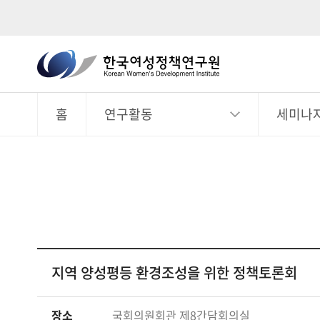
한
국
전
체
여
메
뉴
홈
연구활동
세미나
성
정
책
연
구
원
Korean
Women's
지역 양성평등 환경조성을 위한 정책토론회
Development
Institute
장소
국회의원회관 제8간담회의실