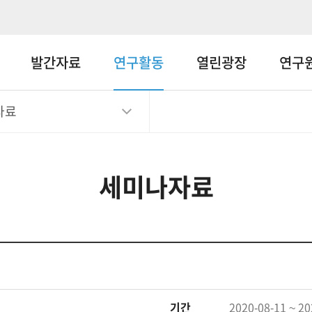
메뉴바로가기
본문바로가기
발간자료
연구활동
열린광장
연구
자료
세미나자료
기간
2020-08-11 ~ 20