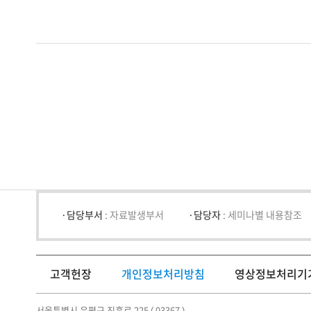
담당부서 :
자료발생부서
담당자 :
세미나별 내용참조
고객헌장
개인정보처리방침
영상정보처리기
서울특별시 은평구 진흥로 225 ( 03367 )