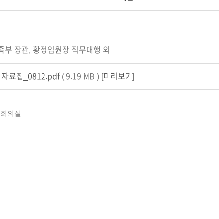
부 장관, 황정임원장 직무대행 외
료집_0812.pdf
( 9.19 MB ) [
미리보기
]
간담회의실