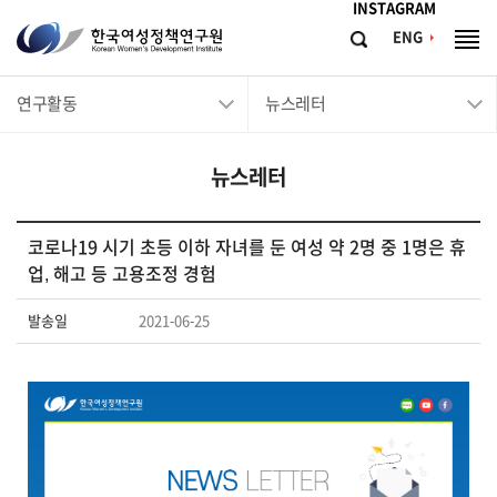
메뉴바로가기
본문바로가기
INSTAGRAM
한
ENG
검
전
국
색
체
메
여
연구활동
뉴스레터
뉴
성
정
뉴스레터
책
연
구
코로나19 시기 초등 이하 자녀를 둔 여성 약 2명 중 1명은 휴
업, 해고 등 고용조정 경험
원
Korean
발송일
2021-06-25
Women's
Development
Institute