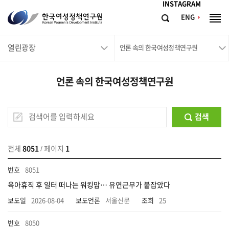
메뉴바로가기
본문바로가기
INSTAGRAM
한
ENG
검
전
국
색
체
메
여
열린광장
뉴
언론 속의 한국여성정책연구원
성
정
언론 속의 한국여성정책연구원
책
연
구
검색
원
Korean
전체
8051
/ 페이지
1
Women's
8051
Development
육아휴직 후 일터 떠나는 워킹맘… 유연근무가 붙잡았다
Institute
2026-08-04
서울신문
25
8050