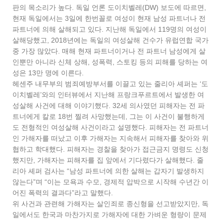
판의 목소리가 높다. 독일 언론 도이치벨레(DW) 보도에 따르면,
현재 독일에서는 3일에 한번꼴로 여성이 현재 남성 파트너나 전
파트너에 의해 살해되고 있다. 지난해 독일에서 119명의 여성이
살해당했고, 2018년에는 독일의 여성살해 건수가 유럽연합 국가
중 가장 많았다. 매해 현재 파트너이거나 전 파트너 남성에게 살
인뿐만 아니라 신체 상해, 성폭력, 스토킹 등의 피해를 당하는 여
성은 13만 명에 이른다.
헤센주 내무부의 범죄예방부서를 이끌고 있는 줄리아 셰퍼는 ‘도
이치벨레’와의 인터뷰에서 지난해 프랑크푸르트에서 발생한 여
성살해 사건에 대해 이야기했다. 32세 의사였던 피해자는 전 파
트너에게 칼로 18번 찔려 사망했는데, 그는 이 사건이 불행하게
도 전형적인 여성살해 사건이라고 설명했다. 피해자는 전 파트너
인 가해자를 떠났고 이후 가해자는 지속해서 피해자를 찾아와 위
협하고 학대했다. 피해자는 경찰을 찾아가 접근금지 명령도 신청
했지만, 가해자는 피해자를 집 앞에서 기다렸다가 살해했다. 줄
리아 셰퍼 검사는 “남성 파트너에 의한 살해는 갑자기 발생하지
않는다”며 “이는 모욕과 수모, 경제적 압박으로 시작해 수년간 이
어진 폭력의 결과다”라고 말했다.
위 사건과 관련해 가해자는 살인죄로 종신형을 선고받았지만, 독
일에서도 한국과 마찬가지로 가해자에 대한 가벼운 형량이 문제