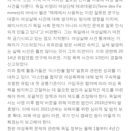
사건을 다룬다. 독일 비영리 여성단체 테르데팜므(Terre des Fe
mmes)의 바네사 벨은 “매체에서 사용하는 이런 잘못된 문구는
대중이 여성살해 사건에 대해 생각하는 방식에 영향을 미치며,
페미사이드가 독일 사회 문제가 아니라 사적인 문제로 잘못 인식
되게 만들고 있다”고 비판했다. 그는 독일에서 여성살해가 여전
히 금기시되고 있는 점도 지적했다. 여성살해 사건 통계에는 가
해자가 기소되었거나 유죄판결 받은 사례만 속하고, 실제 발생하
는 살해 사건은 훨씬 많다는 것이 그의 의견이다. 이와 관련해 20
14년 유럽연합 연구에 따르면, 가정 폭력 사건의 1/3만이 경찰에
신고되었다.
이와 함께 활동가들은 ‘이스탄불 협약’ 발효와 관련된 성과를 기
대하고 있다. ‘이스탄불 협약’은 여성폭력에 대해 법적 구속력을
포함한 유럽 내 첫 공통기준이다. 가입국은 협약에 따라 여성 폭
력을 방지하고 근절하는 데 필요한 법안과 실질적인 제도를 마련
해야 하며, 포괄적인 정책과 여러 제도를 조정해야 한다. 독일에
서는 서명 이후 협약 비준을 위해 마련된 법안이 2018년부터 발
효됐다. 이에 따라 2021년에는 피해자를 위한 심리적 및 법적 보
호 확대, 피해 여성 쉼터 마련, 국가 인식 캠페인 등이 어떻게 이
뤄졌는지 보고해야 한다.
한편 여성폭력 문제와 관련해 독일 정부는 올해 1월부터 4년간