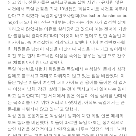
되고 있다. 전문가들은 프랑크푸르트 살해 사건과 유사한 많은
사건에서 독일 법원은 최대 10년형인 과실치사로 사건을 마무리
한다고 지적했다. 독일여성변호사협회(Deutscher Juristinnenbu
nd)의 레오니 슈타인은 “대부분 피해자는 가해자가 결정한 삶에
따라오지 않았다는 이유로 살해당하고 있으며 이는 젠더에 기반
한 불평등의 결과이다”라며 “이것이 바로 젠더로 인한 죽음인 페
미사이드, 즉 여성살해의 정의”라고 말했다. 이어 여성변호사협
회 회원들은 남성이 자신을 떠났거나 자신을 떠나가고 싶어해서
이전 또는 현재 파트너인 여성을 죽이는 경우는 ‘살인’으로 간주
돼 처벌받아야 한다고 말했다.
독일 여성변호사협회 회원들은 독일에서 여성살해 문제가 심각
함에도 불구하고 제대로 다뤄지지 않고 있는 점을 비판했다. 이
들은 “많은 이들이 여전히 ‘페미사이드’란 용어를 들어본 적 없거
나 여성이 납치, 강간, 살해되는 것이 멕시코에서 일어나는 일이
라고 생각한다”며 “전 세계에서 많은 이들이 여성 살해를 반대하
는 목소리를 내기 위해 거리로 나왔지만, 아직도 독일에서는 큰
문제로 다뤄지지 않고 있다”고 말했다.
여성 인권 운동가들은 여성살해 범죄에 대한 독일 언론 매체의
보도 행태를 비난했다. 이들에 따르면 독일 매체는 정기적으로
살인 사건을 선정적이고 낭만적으로 다루며 ‘열정의 범죄’, ‘사랑
의 비극’ 또는 ‘가족 비극’이라는 잘못된 단어를 사용해 여성 살해