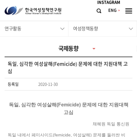
메뉴바로가기
본문바로가기
INSTAGRAM
한
ENG
검
전
국
색
체
메
여
연구활동
여성정책동향
뉴
성
정
국제동향
책
연
독일, 심각한 여성살해(Femicide) 문제에 대한 지원대책 고
구
심
원
등록일
2020-11-30
Korean
Women's
Development
독일, 심각한 여성살해(Femicide) 문제에 대한 지원대책
Institute
고심
채혜원 독일 통신원
독일 내에서 페미사이드(femicide, 여성살해) 문제를 둘러싼 비