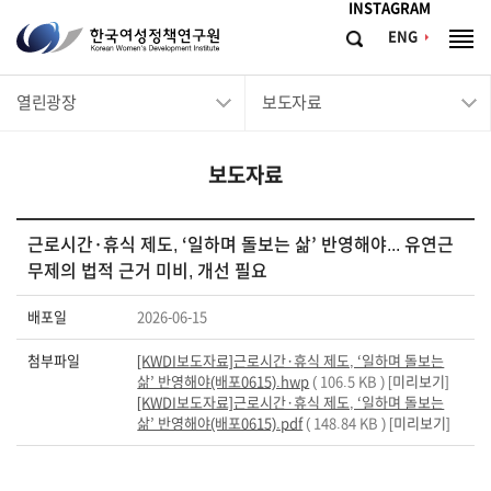
메뉴바로가기
본문바로가기
INSTAGRAM
한
ENG
검
전
국
색
체
메
여
열린광장
보도자료
뉴
성
정
보도자료
책
연
구
근로시간·휴식 제도, ‘일하며 돌보는 삶’ 반영해야... 유연근
무제의 법적 근거 미비, 개선 필요
원
Korean
배포일
2026-06-15
Women's
첨부파일
[KWDI보도자료]근로시간·휴식 제도, ‘일하며 돌보는
Development
삶’ 반영해야(배포0615).hwp
( 106.5 KB ) [
미리보기
]
Institute
[KWDI보도자료]근로시간·휴식 제도, ‘일하며 돌보는
삶’ 반영해야(배포0615).pdf
( 148.84 KB ) [
미리보기
]