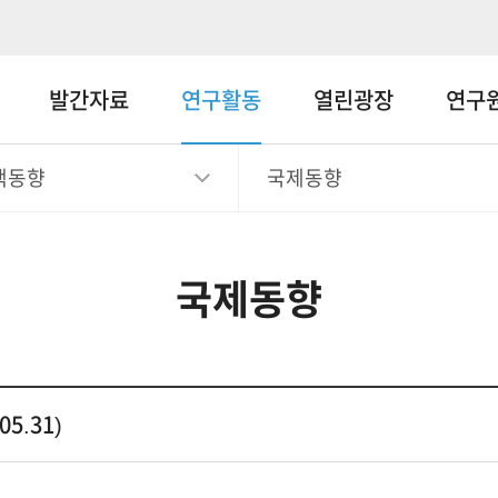
메뉴바로가기
본문바로가기
발간자료
연구활동
열린광장
연구
책동향
국제동향
국제동향
5.31)