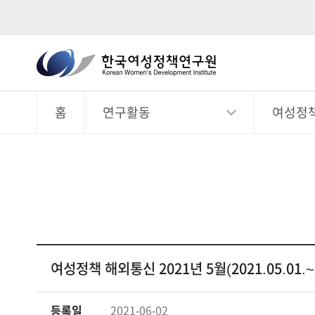
한
국
전
체
여
메
뉴
홈
연구활동
여성정
성
정
책
연
구
원
Korean
Women's
여성정책 해외통신 2021년 5월(2021.05.01.~0
Development
Institute
등록일
2021-06-02