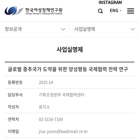
메뉴바로가기
본문바로가기
INSTAGRAM
한
ENG
검
전
국
색
체
메
여
정보공개
사업실명제
뉴
성
정
사업실명제
책
연
구
글로벌 중추국가 도약을 위한 양성평등 국제협력 전략 연구
원
등록번호
2025-14
Korean
Women's
담당부서
기획조정본부 국제협력센터
Development
작성자
윤지소
Institute
연락처
02-3156-7169
이메일
jiso.yoon@kwdimail.re.kr