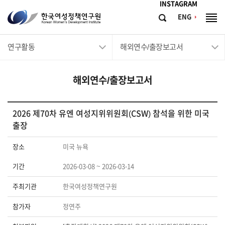
메뉴바로가기
본문바로가기
INSTAGRAM
한
ENG
검
전
국
색
체
메
여
연구활동
해외연수/출장보고서
뉴
성
정
해외연수/출장보고서
책
연
구
2026 제70차 유엔 여성지위위원회(CSW) 참석을 위한 미국
출장
원
Korean
장소
미국 뉴욕
Women's
기간
2026-03-08 ~ 2026-03-14
Development
Institute
주최기관
한국여성정책연구원
참가자
정연주