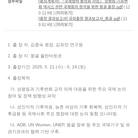
첨부파일
[출장계획서] 「국제협력 활성화 사업」 성평등-기후변
화 넥서스 관련 국제회의 참석을 위한 몽골 출장.pdf
( 12
0.12 KB ) [
미리보기
]
[출장 결과보고서] 국외출장 결과보고서_몽골.pdf
( 21
0.81 KB ) [
미리보기
]
1. 출 장 자: 김종숙 원장, 김유민 연구원
2. 출 장 지: 몽골 울란바토르
3. 출장기간: 2025. 5. 21.(수) - 5. 24.(토)
4. 출장목적
가. 성평등과 기후변화 교차 의제 대응을 위한 주요 국제 논의
참여 및 정책 방향성 파악.
나. 성인지적 기후적응, 농촌 여성의 기후 회복력, 성인지적 기
후금융 등 국제사회 주요 쟁점에 대한 논의 동향 모니터링.
다. ADB, UN Women, UNEP, 몽골 정부 등 주요 국제기구 및 유
관기관과의 협력 기반 구축.