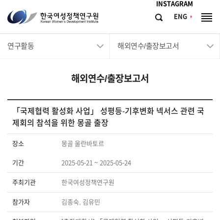
메뉴바로가기
본문바로가기
INSTAGRAM
한
ENG
검
전
국
색
체
메
여
연구활동
해외연수/출장보고서
뉴
성
정
해외연수/출장보고서
책
연
구
「국제협력 활성화 사업」 성평등-기후변화 넥서스 관련 국
제회의 참석을 위한 몽골 출장
원
Korean
장소
몽골 울란바토르
Women's
기간
2025-05-21 ~ 2025-05-24
Development
Institute
주최기관
한국여성정책연구원
참가자
김종숙, 김유민