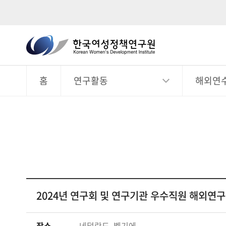
한
국
전
체
여
메
뉴
홈
연구활동
해외연
성
정
책
연
구
원
Korean
Women's
2024년 연구회 및 연구기관 우수직원 해외연
Development
Institute