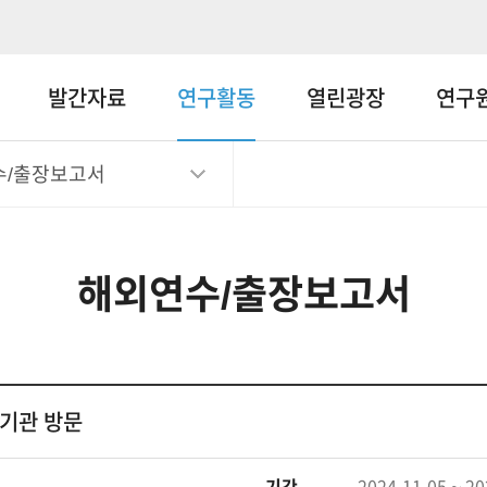
메뉴바로가기
본문바로가기
발간자료
연구활동
열린광장
연구
수/출장보고서
해외연수/출장보고서
구기관 방문