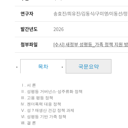
연구자
송효진/최유진/김동식/구미영/이동선/
발간년도
2026
첨부파일
[수시] 새정부 성평등_가족 정책 지원 방
목차
국문요약
Ⅰ. 서 론
Ⅱ. 성평등 거버넌스·성주류화 정책
Ⅲ. 고용 평등 정책
Ⅳ. 젠더폭력 대응 정책
Ⅴ. 성？재생산 건강 정책 과제
Ⅵ. 성평등 기반 가족 정책
Ⅶ. 결 론