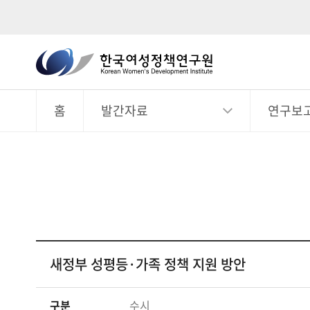
한
국
전
체
여
메
뉴
홈
발간자료
연구보
성
정
책
연
구
원
Korean
Women's
새정부 성평등·가족 정책 지원 방안
Development
Institute
구분
수시