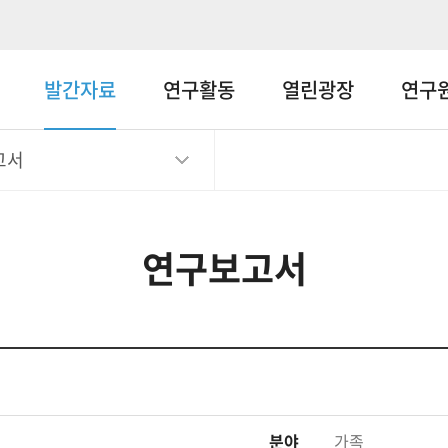
메뉴바로가기
본문바로가기
발간자료
연구활동
열린광장
연구
고서
연구보고서
분야
가족