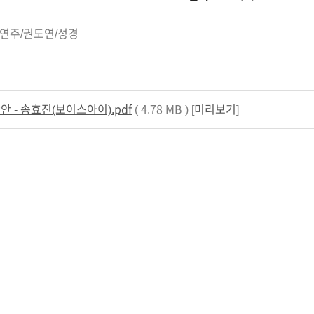
정연주/권도연/성경
안 - 송효진(보이스아이).pdf
( 4.78 MB ) [
미리보기
]