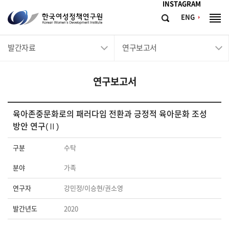
메뉴바로가기
본문바로가기
INSTAGRAM
한
ENG
검
전
국
색
체
메
여
발간자료
연구보고서
뉴
성
정
연구보고서
책
연
구
육아존중문화로의 패러다임 전환과 긍정적 육아문화 조성
방안 연구(Ⅱ)
원
Korean
구분
수탁
Women's
분야
가족
Development
Institute
연구자
강민정/이승현/권소영
발간년도
2020