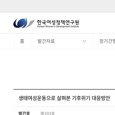
한
국
전
체
여
메
뉴
홈
발간자료
정기간
성
정
책
연
구
원
Korean
Women's
생태여성운동으로 살펴본 기후위기 대응방안
Development
Institute
발간호
제103호