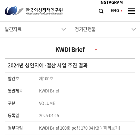
메뉴바로가기
본문바로가기
INSTAGRAM
한
ENG
검
전
국
색
체
메
여
발간자료
정기간행물
뉴
성
정
KWDI Brief
책
연
2024년 성인지예·결산 사업 추진 결과
구
원
발간호
제100호
Korean
통권제목
KWDI Brief
Women's
구분
VOLUME
Development
Institute
등록일
2025-04-15
첨부파일
KWDI Brief 100호.pdf
( 170.04 KB ) [
미리보기
]