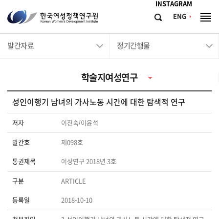
메뉴바로가기
본문바로가기
INSTAGRAM
한
ENG
검
전
국
색
체
메
여
발간자료
정기간행물
뉴
성
정
학술지여성연구
책
연
성인이행기 남녀의 가사노동 시간에 대한 탐색적 연구
구
원
저자
이진숙/이윤석
Korean
발간호
제098호
Women's
통권제목
여성연구 2018년 3호
Development
Institute
구분
ARTICLE
등록일
2018-10-10