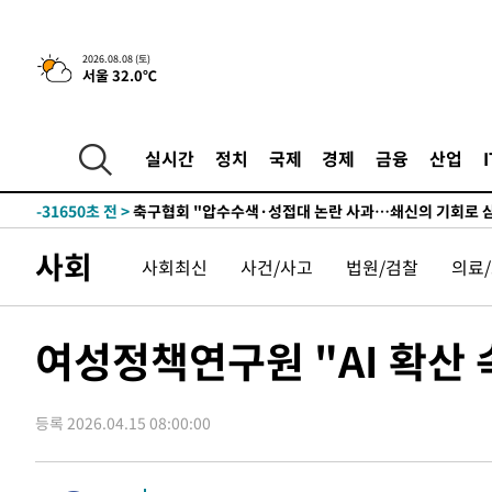
2026.08.08 (토)
서울 32.0℃
실시간
정치
국제
경제
금융
산업
-11934초 전 >
[속보]뉴욕증시 상승 마감…S&P 0.6% 나스닥 1.3%↑
-31650초 전 >
축구협회 "압수수색·성접대 논란 사과…쇄신의 기회로 
-30167초 전 >
[속보]'압수수색·성접대 논란' 축구협회 "실망과 걱정 
사회
사회최신
사건/사고
법원/검찰
의료
송"
-18788초 전 >
'최고 37도' 폭염 지속…강원동해안 최대 150㎜ 비
-11914초 전 >
[속보]뉴욕증시 상승 마감…S&P 0.6% 나스닥 1.3%↑
-31670초 전 >
축구협회 "압수수색·성접대 논란 사과…쇄신의 기회로 
여성정책연구원 "AI 확산 
-30187초 전 >
[속보]'압수수색·성접대 논란' 축구협회 "실망과 걱정 
송"
-18808초 전 >
'최고 37도' 폭염 지속…강원동해안 최대 150㎜ 비
등록 2026.04.15 08:00:00
-11934초 전 >
[속보]뉴욕증시 상승 마감…S&P 0.6% 나스닥 1.3%↑