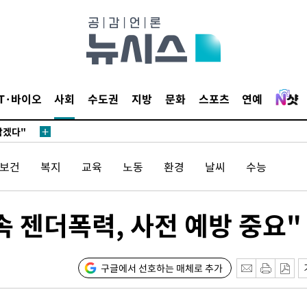
IT·바이오
사회
수도권
지방
문화
스포츠
연예
삼겠다"
안겨드려 죄
/보건
복지
교육
노동
환경
날씨
수능
삼겠다"
속 젠더폭력, 사전 예방 중요"
안겨드려 죄
구글에서 선호하는 매체로 추가