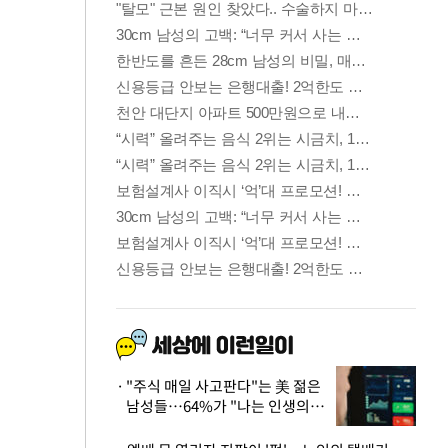
"주식 매일 사고판다"는 美 젊은
남성들…64%가 "나는 인생의
패배자“