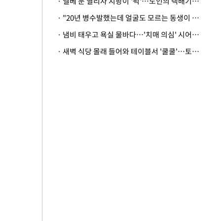
· 엘베 문 열리자 지팡이 '퍽'…노인의 택배기사 폭행 이유
· "20년 병수발했는데 얼굴도 모르는 동생이 유산 절반을"…배다른 형제 상속권 있을까
· 냄비 태우고 욕실 물바다…'치매 의심' 시어머니 검사 권유했다가 '날벼락'
· 새벽 식당 몰래 들어와 테이블서 '쿨쿨'…토사물 남기고 사라진 남성