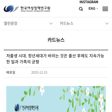
메뉴바로가기
본문바로가기
INSTAGRAM
한
ENG
검
전
국
색
체
메
여
열린광장
카드뉴스
뉴
성
정
카드뉴스
책
연
구
저출생 시대, 청년세대가 바라는 것은 출산 후에도 지속가능
한 일과 가족의 균형
원
Korean
배포일
2025-12-15
Women's
Development
Institute