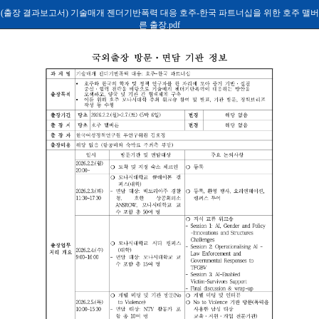
(출장 결과보고서) 기술매개 젠더기반폭력 대응 호주-한국 파트너십을 위한 호주 맬버
른 출장.pdf